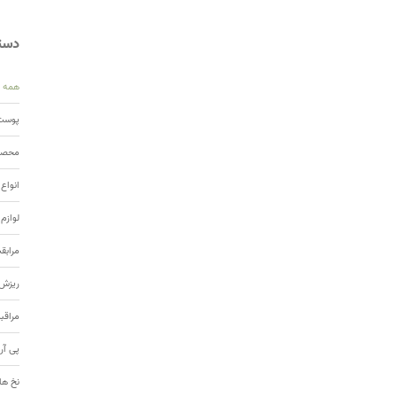
دسته
همه
پوست 
محصول
انواع
لوازم
مرابق
ریزش 
مراقب
پی آر
نخ ها