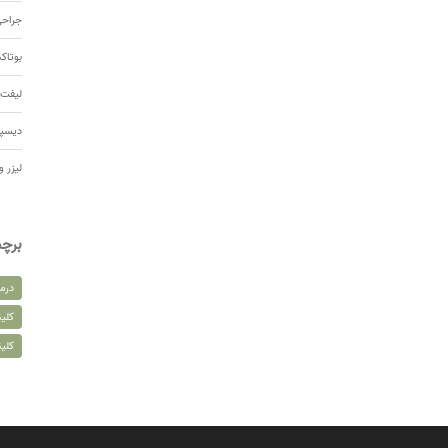
جراحی
بوتا
لیفت 
دیسپ
لیزر و
برچ
درم
کلین
کلی