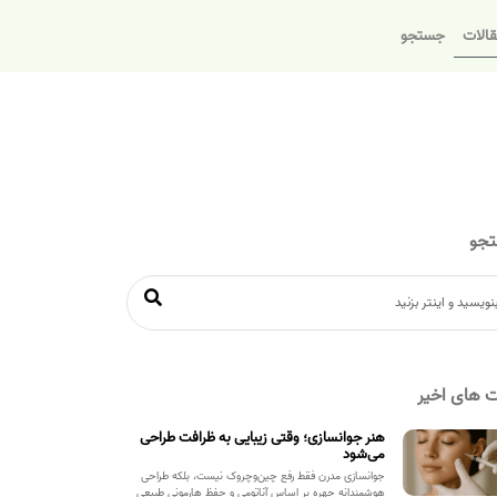
الات
جستجو
جو
 های اخیر
هنر جوانسازی؛ وقتی زیبایی به ظرافت طراحی
می‌شود
جوانسازی مدرن فقط رفع چین‌وچروک نیست، بلکه طراحی
هوشمندانه چهره بر اساس آناتومی و حفظ هارمونی طبیعی