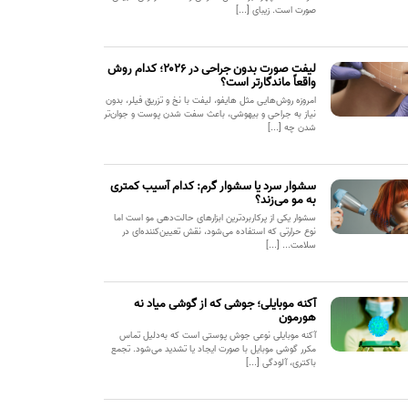
صورت است. زیبای [...]
لیفت صورت بدون جراحی در ۲۰۲۶؛ کدام روش
واقعاً ماندگارتر است؟
امروزه روش‌هایی مثل هایفو، لیفت با نخ و تزریق فیلر، بدون
نیاز به جراحی و بیهوشی، باعث سفت شدن پوست و جوان‌تر
شدن چه [...]
سشوار سرد یا سشوار گرم: کدام آسیب کمتری
به مو می‌زند؟
سشوار یکی از پرکاربردترین ابزارهای حالت‌دهی مو است اما
نوع حرارتی که استفاده می‌شود، نقش تعیین‌کننده‌ای در
سلامت... [...]
آکنه موبایلی؛ جوشی که از گوشی میاد نه
هورمون
آکنه موبایلی نوعی جوش پوستی است که به‌دلیل تماس
مکرر گوشی موبایل با صورت ایجاد یا تشدید می‌شود. تجمع
باکتری، آلودگی [...]