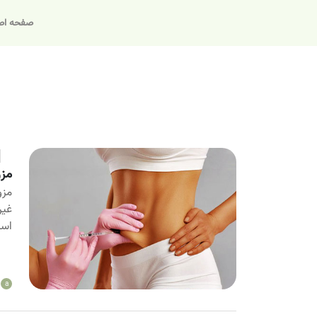
صفحه اص
مزو
مزو
غیر
است
a