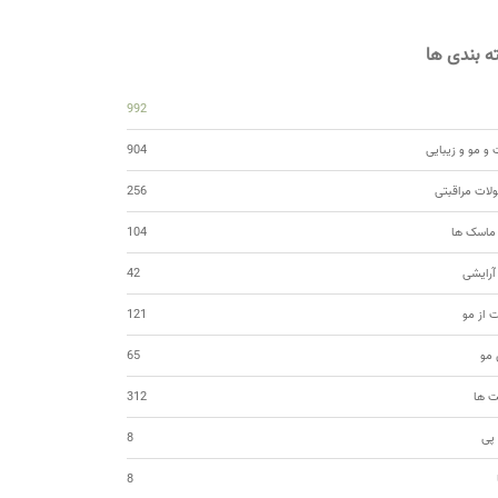
 بندی ها
992
و مو و زیبایی
904
ات مراقبتی
256
 ماسک ها
104
 آرایشی
42
ت از مو
121
مو
65
ت ها
312
 پی
8
8