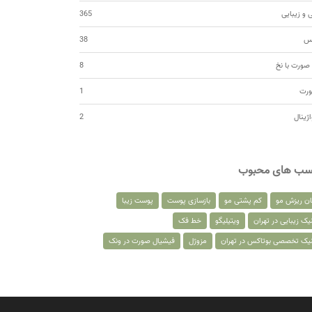
 و زیبایی
365
کس
38
صورت با نخ
8
ورت
1
اژینال
2
سب های محبوب
ان ریزش مو
کم پشتی مو
بازسازی پوست
پوست زیبا
یک زیبایی در تهران
ویتیلیگو
خط فک
نیک تخصصی بوتاکس در تهران
مزوژل
فیشیال صورت در ونک