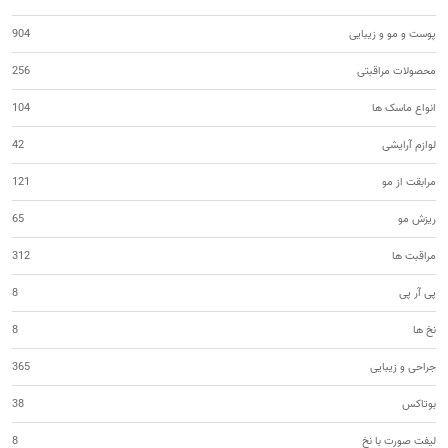
پوست و مو و زیبایی
904
محصولات مراقبتی
256
انواع ماسک ها
104
لوازم آرایشی
42
مرابقت از مو
121
ریزش مو
65
مراقبت ها
312
پی آر پی
8
نخ ها
8
جراحی و زیبایی
365
بوتاکس
38
لیفت صورت با نخ
8