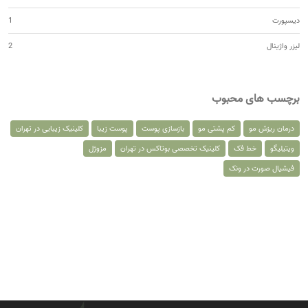
دیسپورت
1
لیزر واژینال
2
برچسب های محبوب
درمان ریزش مو
کم پشتی مو
بازسازی پوست
پوست زیبا
کلینیک زیبایی در تهران
ویتیلیگو
خط فک
کلینیک تخصصی بوتاکس در تهران
مزوژل
فیشیال صورت در ونک