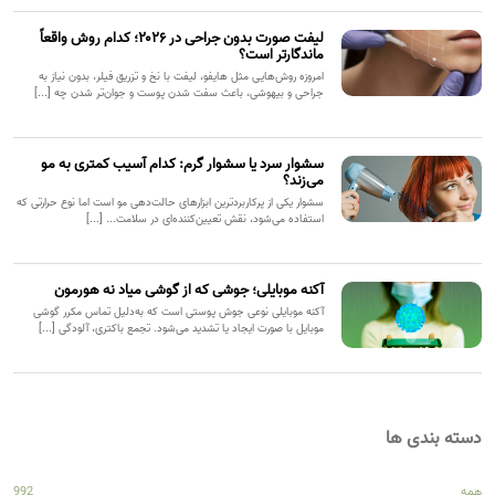
لیفت صورت بدون جراحی در ۲۰۲۶؛ کدام روش واقعاً
ماندگارتر است؟
امروزه روش‌هایی مثل هایفو، لیفت با نخ و تزریق فیلر، بدون نیاز به
جراحی و بیهوشی، باعث سفت شدن پوست و جوان‌تر شدن چه [...]
سشوار سرد یا سشوار گرم: کدام آسیب کمتری به مو
می‌زند؟
سشوار یکی از پرکاربردترین ابزارهای حالت‌دهی مو است اما نوع حرارتی که
استفاده می‌شود، نقش تعیین‌کننده‌ای در سلامت... [...]
آکنه موبایلی؛ جوشی که از گوشی میاد نه هورمون
آکنه موبایلی نوعی جوش پوستی است که به‌دلیل تماس مکرر گوشی
موبایل با صورت ایجاد یا تشدید می‌شود. تجمع باکتری، آلودگی [...]
دسته بندی ها
همه
992