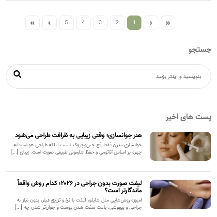
5
4
3
2
1
جستجو
پست های اخیر
هنر جوانسازی؛ وقتی زیبایی به ظرافت طراحی می‌شود
جوانسازی مدرن فقط رفع چین‌وچروک نیست، بلکه طراحی هوشمندانه
چهره بر اساس آناتومی و حفظ هارمونی طبیعی صورت است. زیبای [...]
لیفت صورت بدون جراحی در ۲۰۲۶؛ کدام روش واقعاً
ماندگارتر است؟
امروزه روش‌هایی مثل هایفو، لیفت با نخ و تزریق فیلر، بدون نیاز به
جراحی و بیهوشی، باعث سفت شدن پوست و جوان‌تر شدن چه [...]