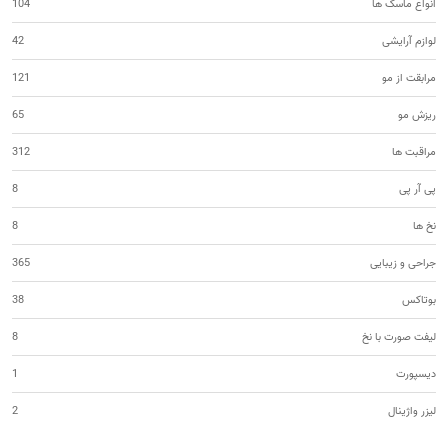
انواع ماسک ها
104
لوازم آرایشی
42
مرابقت از مو
121
ریزش مو
65
مراقبت ها
312
پی آر پی
8
نخ ها
8
جراحی و زیبایی
365
بوتاکس
38
لیفت صورت با نخ
8
دیسپورت
1
لیزر واژینال
2