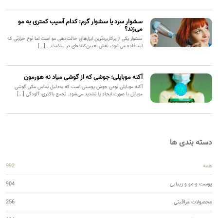
سشوار سرد یا سشوار گرم: کدام آسیب کمتری به مو
می‌زند؟
سشوار یکی از پرکاربردترین ابزارهای حالت‌دهی مو است اما نوع حرارتی که
استفاده می‌شود، نقش تعیین‌کننده‌ای در سلامت... [...]
آکنه موبایلی؛ جوشی که از گوشی میاد نه هورمون
آکنه موبایلی نوعی جوش پوستی است که به‌دلیل تماس مکرر گوشی
موبایل با صورت ایجاد یا تشدید می‌شود. تجمع باکتری، آلودگی [...]
دسته بندی ها
همه
992
پوست و مو و زیبایی
904
محصولات مراقبتی
256