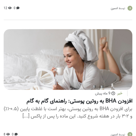
a
ادمین
0
12
توسط
خبر
9 ماه پیش
افزودن BHA به روتین پوستی: راهنمای گام به گام
برای افزودن BHA به روتین پوستی، بهتر است با غلظت پایین (۰.۵-۱٪)
و ۲-۳ بار در هفته شروع کنید. این ماده را پس از پاکس [...]
a
ادمین
0
8
توسط