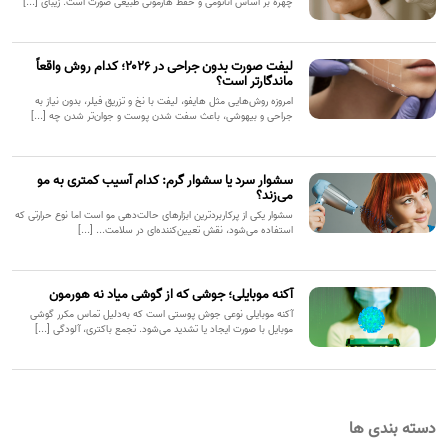
چهره بر اساس آناتومی و حفظ هارمونی طبیعی صورت است. زیبای [...]
لیفت صورت بدون جراحی در ۲۰۲۶؛ کدام روش واقعاً
ماندگارتر است؟
امروزه روش‌هایی مثل هایفو، لیفت با نخ و تزریق فیلر، بدون نیاز به
جراحی و بیهوشی، باعث سفت شدن پوست و جوان‌تر شدن چه [...]
سشوار سرد یا سشوار گرم: کدام آسیب کمتری به مو
می‌زند؟
سشوار یکی از پرکاربردترین ابزارهای حالت‌دهی مو است اما نوع حرارتی که
استفاده می‌شود، نقش تعیین‌کننده‌ای در سلامت... [...]
آکنه موبایلی؛ جوشی که از گوشی میاد نه هورمون
آکنه موبایلی نوعی جوش پوستی است که به‌دلیل تماس مکرر گوشی
موبایل با صورت ایجاد یا تشدید می‌شود. تجمع باکتری، آلودگی [...]
دسته بندی ها