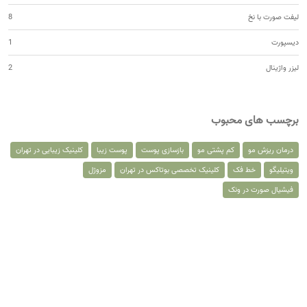
لیفت صورت با نخ
8
دیسپورت
1
لیزر واژینال
2
برچسب های محبوب
درمان ریزش مو
کم پشتی مو
بازسازی پوست
پوست زیبا
کلینیک زیبایی در تهران
ویتیلیگو
خط فک
کلینیک تخصصی بوتاکس در تهران
مزوژل
فیشیال صورت در ونک