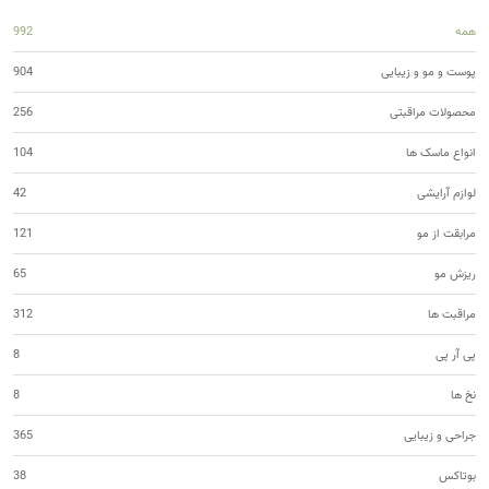
همه
992
پوست و مو و زیبایی
904
محصولات مراقبتی
256
انواع ماسک ها
104
لوازم آرایشی
42
مرابقت از مو
121
ریزش مو
65
مراقبت ها
312
پی آر پی
8
نخ ها
8
جراحی و زیبایی
365
بوتاکس
38