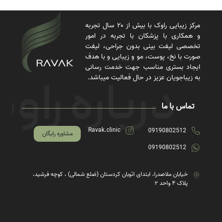
مرکز زیبایی راوک با بیش از ۲۰ سال تجربه
و همکاری با پزشکان با تجربه در امور
تخصصی لیفت بینی بدون جراحی، لیفت
صورت با نخ، پوست، مو و زیبایی و با هدف
ایجاد بستری مناسب جهت خدمت رسانی
به زیباجویان عزیز در حال فعالیت میباشد.
تماس با ما
Ravak.clinic
09190802512
مشاوره رایگان
09190802512
خیابان ملاصدرا، ابتدای اتوبان کردستان (ضلع شمالی) ، کوچه فرشید،
پلاک ۴ واحد ۲