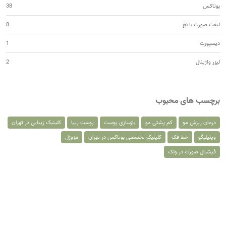
بوتاکس
38
لیفت صورت با نخ
8
دیسپورت
1
لیزر واژینال
2
برچسب های محبوب
درمان ریزش مو
کم پشتی مو
بازسازی پوست
پوست زیبا
کلینیک زیبایی در تهران
ویتیلیگو
خط فک
کلینیک تخصصی بوتاکس در تهران
مزوژل
فیشیال صورت در ونک