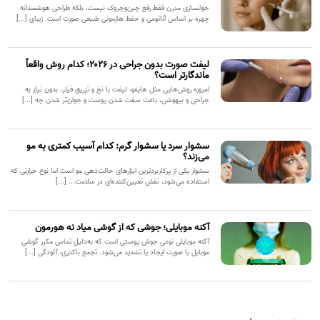
جوانسازی مدرن فقط رفع چین‌وچروک نیست، بلکه طراحی هوشمندانه
چهره بر اساس آناتومی و حفظ هارمونی طبیعی صورت است. زیبای [...]
لیفت صورت بدون جراحی در ۲۰۲۶؛ کدام روش واقعاً
ماندگارتر است؟
امروزه روش‌هایی مثل هایفو، لیفت با نخ و تزریق فیلر، بدون نیاز به
جراحی و بیهوشی، باعث سفت شدن پوست و جوان‌تر شدن چه [...]
سشوار سرد یا سشوار گرم: کدام آسیب کمتری به مو
می‌زند؟
سشوار یکی از پرکاربردترین ابزارهای حالت‌دهی مو است اما نوع حرارتی که
استفاده می‌شود، نقش تعیین‌کننده‌ای در سلامت... [...]
آکنه موبایلی؛ جوشی که از گوشی میاد نه هورمون
آکنه موبایلی نوعی جوش پوستی است که به‌دلیل تماس مکرر گوشی
موبایل با صورت ایجاد یا تشدید می‌شود. تجمع باکتری، آلودگی [...]