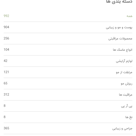
دسته بندی ها
همه
992
پوست و مو و زیبایی
904
محصولات مراقبتی
256
انواع ماسک ها
104
لوازم آرایشی
42
مرابقت از مو
121
ریزش مو
65
مراقبت ها
312
پی آر پی
8
نخ ها
8
جراحی و زیبایی
365