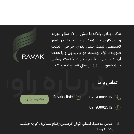
مرکز زیبایی راوک با بیش از ۲۰ سال تجربه
و همکاری با پزشکان با تجربه در امور
تخصصی لیفت بینی بدون جراحی، لیفت
صورت با نخ، پوست، مو و زیبایی و با هدف
ایجاد بستری مناسب جهت خدمت رسانی
به زیباجویان عزیز در حال فعالیت میباشد.
تماس با ما
Ravak.clinic
09190802512
مشاوره رایگان
09190802512
خیابان ملاصدرا، ابتدای اتوبان کردستان (ضلع شمالی) ، کوچه فرشید،
پلاک ۴ واحد ۲