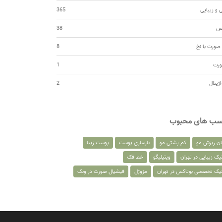
 و زیبایی
365
کس
38
صورت با نخ
8
ورت
1
اژینال
2
سب های محبوب
ان ریزش مو
کم پشتی مو
بازسازی پوست
پوست زیبا
یک زیبایی در تهران
ویتیلیگو
خط فک
نیک تخصصی بوتاکس در تهران
مزوژل
فیشیال صورت در ونک