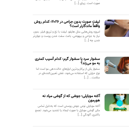
صورت است. زیبای [...]
لیفت صورت بدون جراحی در ۲۰۲۶؛ کدام روش
واقعاً ماندگارتر است؟
امروزه روش‌هایی مثل هایفو، لیفت با نخ و تزریق فیلر، بدون
نیاز به جراحی و بیهوشی، باعث سفت شدن پوست و جوان‌تر
شدن چه [...]
سشوار سرد یا سشوار گرم: کدام آسیب کمتری
به مو می‌زند؟
سشوار یکی از پرکاربردترین ابزارهای حالت‌دهی مو است اما
نوع حرارتی که استفاده می‌شود، نقش تعیین‌کننده‌ای در
سلامت... [...]
آکنه موبایلی؛ جوشی که از گوشی میاد نه
هورمون
آکنه موبایلی نوعی جوش پوستی است که به‌دلیل تماس
مکرر گوشی موبایل با صورت ایجاد یا تشدید می‌شود. تجمع
باکتری، آلودگی [...]