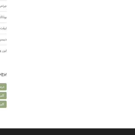
جراحی
بوتا
لیفت 
دیسپ
لیزر و
برچ
درم
کلین
کلی