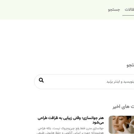
الات
جستجو
جو
 های اخیر
هنر جوانسازی؛ وقتی زیبایی به ظرافت طراحی
می‌شود
جوانسازی مدرن فقط رفع چین‌وچروک نیست، بلکه طراحی
هوشمندانه چهره بر اساس آناتومی و حفظ هارمونی طبیعی