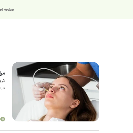
صفحه اص
مرا
کرب
درم
a