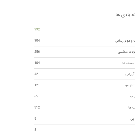
 بندی ها
992
و مو و زیبایی
904
ات مراقبتی
256
 ماسک ها
104
 آرایشی
42
ت از مو
121
مو
65
ت ها
312
 پی
8
8