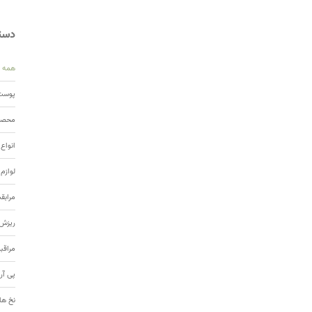
دسته
همه
پوست 
محصول
انواع
لوازم
مرابق
ریزش 
مراقب
پی آر
نخ ها