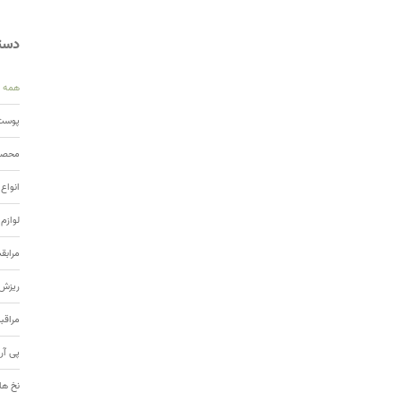
دسته
همه
پوست 
محصول
انواع
لوازم
مرابق
ریزش 
مراقب
پی آر
نخ ها