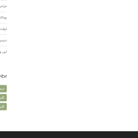
جراحی
بوتا
لیفت 
دیسپ
لیزر و
برچ
درم
کلین
کلی