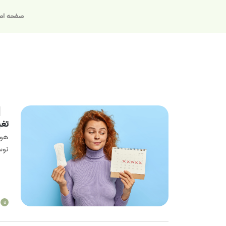
صفحه اص
تغی
هور
نوس
a