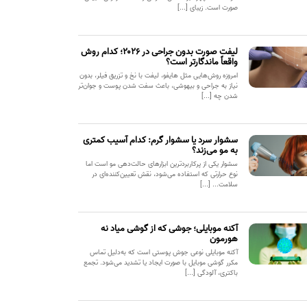
صورت است. زیبای [...]
لیفت صورت بدون جراحی در ۲۰۲۶؛ کدام روش
واقعاً ماندگارتر است؟
امروزه روش‌هایی مثل هایفو، لیفت با نخ و تزریق فیلر، بدون
نیاز به جراحی و بیهوشی، باعث سفت شدن پوست و جوان‌تر
شدن چه [...]
سشوار سرد یا سشوار گرم: کدام آسیب کمتری
به مو می‌زند؟
سشوار یکی از پرکاربردترین ابزارهای حالت‌دهی مو است اما
نوع حرارتی که استفاده می‌شود، نقش تعیین‌کننده‌ای در
سلامت... [...]
آکنه موبایلی؛ جوشی که از گوشی میاد نه
هورمون
آکنه موبایلی نوعی جوش پوستی است که به‌دلیل تماس
مکرر گوشی موبایل با صورت ایجاد یا تشدید می‌شود. تجمع
باکتری، آلودگی [...]