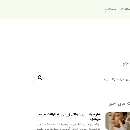
الات
جستجو
جو
 های اخیر
هنر جوانسازی؛ وقتی زیبایی به ظرافت طراحی
می‌شود
جوانسازی مدرن فقط رفع چین‌وچروک نیست، بلکه طراحی
هوشمندانه چهره بر اساس آناتومی و حفظ هارمونی طبیعی