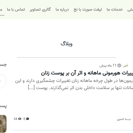
لی
خدمات ما
لیفت صورت با نخ
درباره ما
گالری تصاویر
تماس با ما
مق
وبلاگ
جست
خبر
11 ماه پیش
یرات هورمونی ماهانه و اثر آن بر پوست زنان
مون‌ها در طول چرخه ماهانه زنان تغییرات چشمگیری دارند و این
انات تنها بر سلامت داخلی بدن اثر نمی‌گذارند. پوست [...]
پست
ادمین
0
34
توسط