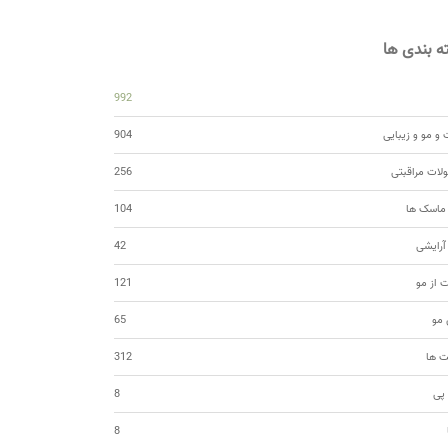
 بندی ها
992
و مو و زیبایی
904
ات مراقبتی
256
 ماسک ها
104
 آرایشی
42
ت از مو
121
مو
65
ت ها
312
 پی
8
8