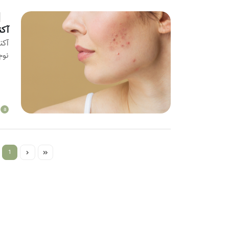
آکن
آکن
نوج
a
1