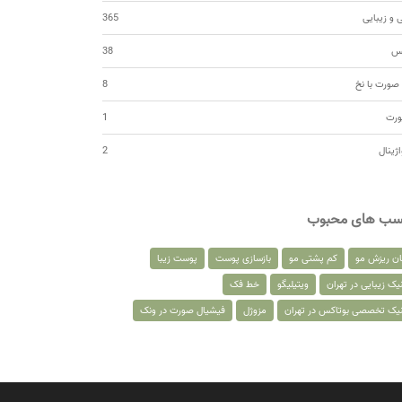
 و زیبایی
365
کس
38
صورت با نخ
8
ورت
1
اژینال
2
سب های محبوب
ان ریزش مو
کم پشتی مو
بازسازی پوست
پوست زیبا
یک زیبایی در تهران
ویتیلیگو
خط فک
نیک تخصصی بوتاکس در تهران
مزوژل
فیشیال صورت در ونک