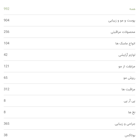
همه
992
پوست و مو و زیبایی
904
محصولات مراقبتی
256
انواع ماسک ها
104
لوازم آرایشی
42
مرابقت از مو
121
ریزش مو
65
مراقبت ها
312
پی آر پی
8
نخ ها
8
جراحی و زیبایی
365
بوتاکس
38