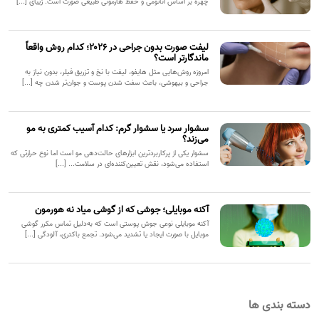
چهره بر اساس آناتومی و حفظ هارمونی طبیعی صورت است. زیبای [...]
لیفت صورت بدون جراحی در ۲۰۲۶؛ کدام روش واقعاً
ماندگارتر است؟
امروزه روش‌هایی مثل هایفو، لیفت با نخ و تزریق فیلر، بدون نیاز به
جراحی و بیهوشی، باعث سفت شدن پوست و جوان‌تر شدن چه [...]
سشوار سرد یا سشوار گرم: کدام آسیب کمتری به مو
می‌زند؟
سشوار یکی از پرکاربردترین ابزارهای حالت‌دهی مو است اما نوع حرارتی که
استفاده می‌شود، نقش تعیین‌کننده‌ای در سلامت... [...]
آکنه موبایلی؛ جوشی که از گوشی میاد نه هورمون
آکنه موبایلی نوعی جوش پوستی است که به‌دلیل تماس مکرر گوشی
موبایل با صورت ایجاد یا تشدید می‌شود. تجمع باکتری، آلودگی [...]
دسته بندی ها