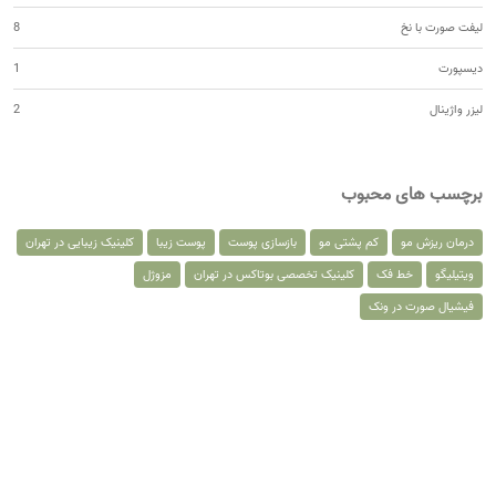
لیفت صورت با نخ
8
دیسپورت
1
لیزر واژینال
2
برچسب های محبوب
درمان ریزش مو
کم پشتی مو
بازسازی پوست
پوست زیبا
کلینیک زیبایی در تهران
ویتیلیگو
خط فک
کلینیک تخصصی بوتاکس در تهران
مزوژل
فیشیال صورت در ونک