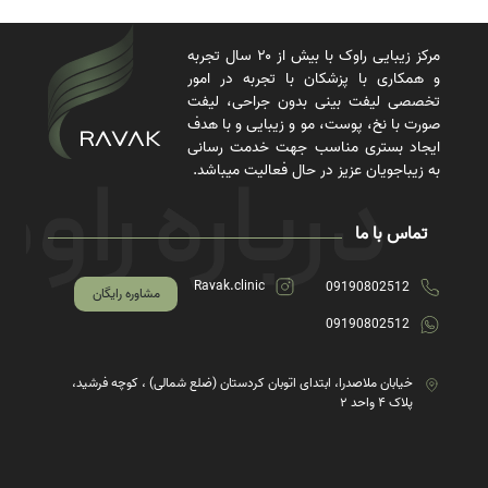
مرکز زیبایی راوک با بیش از ۲۰ سال تجربه
و همکاری با پزشکان با تجربه در امور
تخصصی لیفت بینی بدون جراحی، لیفت
صورت با نخ، پوست، مو و زیبایی و با هدف
ایجاد بستری مناسب جهت خدمت رسانی
به زیباجویان عزیز در حال فعالیت میباشد.
تماس با ما
Ravak.clinic
09190802512
مشاوره رایگان
09190802512
خیابان ملاصدرا، ابتدای اتوبان کردستان (ضلع شمالی) ، کوچه فرشید،
پلاک ۴ واحد ۲