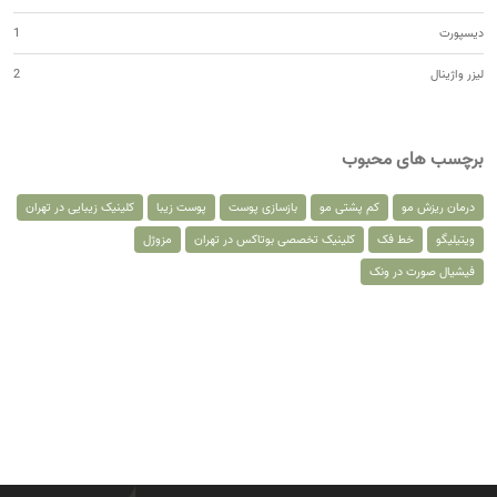
دیسپورت
1
لیزر واژینال
2
برچسب های محبوب
درمان ریزش مو
کم پشتی مو
بازسازی پوست
پوست زیبا
کلینیک زیبایی در تهران
ویتیلیگو
خط فک
کلینیک تخصصی بوتاکس در تهران
مزوژل
فیشیال صورت در ونک