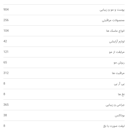
پوست و مو و زیبایی
904
محصولات مراقبتی
256
انواع ماسک ها
104
لوازم آرایشی
42
مرابقت از مو
121
ریزش مو
65
مراقبت ها
312
پی آر پی
8
نخ ها
8
جراحی و زیبایی
365
بوتاکس
38
لیفت صورت با نخ
8