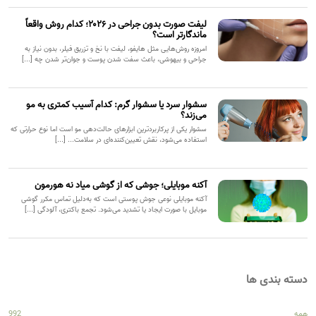
لیفت صورت بدون جراحی در ۲۰۲۶؛ کدام روش واقعاً
ماندگارتر است؟
امروزه روش‌هایی مثل هایفو، لیفت با نخ و تزریق فیلر، بدون نیاز به
جراحی و بیهوشی، باعث سفت شدن پوست و جوان‌تر شدن چه [...]
سشوار سرد یا سشوار گرم: کدام آسیب کمتری به مو
می‌زند؟
سشوار یکی از پرکاربردترین ابزارهای حالت‌دهی مو است اما نوع حرارتی که
استفاده می‌شود، نقش تعیین‌کننده‌ای در سلامت... [...]
آکنه موبایلی؛ جوشی که از گوشی میاد نه هورمون
آکنه موبایلی نوعی جوش پوستی است که به‌دلیل تماس مکرر گوشی
موبایل با صورت ایجاد یا تشدید می‌شود. تجمع باکتری، آلودگی [...]
دسته بندی ها
همه
992