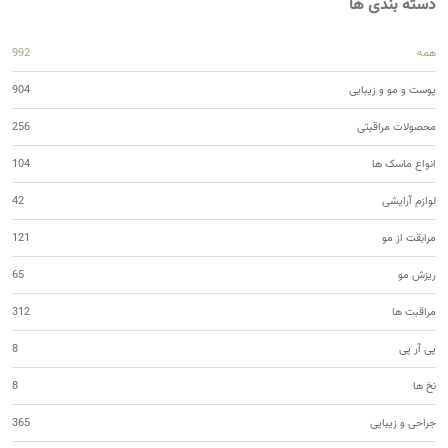
دسته بندی ها
همه
992
پوست و مو و زیبایی
904
محصولات مراقبتی
256
انواع ماسک ها
104
لوازم آرایشی
42
مرابقت از مو
121
ریزش مو
65
مراقبت ها
312
پی آر پی
8
نخ ها
8
جراحی و زیبایی
365