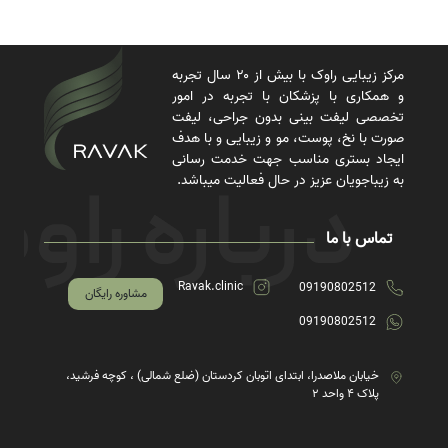
مرکز زیبایی راوک با بیش از ۲۰ سال تجربه
و همکاری با پزشکان با تجربه در امور
تخصصی لیفت بینی بدون جراحی، لیفت
صورت با نخ، پوست، مو و زیبایی و با هدف
ایجاد بستری مناسب جهت خدمت رسانی
به زیباجویان عزیز در حال فعالیت میباشد.
تماس با ما
Ravak.clinic
09190802512
مشاوره رایگان
09190802512
خیابان ملاصدرا، ابتدای اتوبان کردستان (ضلع شمالی) ، کوچه فرشید،
پلاک ۴ واحد ۲