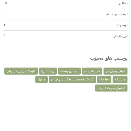
بوتاکس
38
لیفت صورت با نخ
8
دیسپورت
1
لیزر واژینال
2
برچسب های محبوب
درمان ریزش مو
کم پشتی مو
بازسازی پوست
پوست زیبا
کلینیک زیبایی در تهران
ویتیلیگو
خط فک
کلینیک تخصصی بوتاکس در تهران
مزوژل
فیشیال صورت در ونک