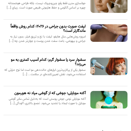
جوانسازی مدرن فقط رفع چین‌وچروک نیست، بلکه طراحی هوشمندانه
چهره بر اساس آناتومی و حفظ هارمونی طبیعی صورت است. زیبای [...]
لیفت صورت بدون جراحی در ۲۰۲۶؛ کدام روش واقعاً
ماندگارتر است؟
امروزه روش‌هایی مثل هایفو، لیفت با نخ و تزریق فیلر، بدون نیاز به
جراحی و بیهوشی، باعث سفت شدن پوست و جوان‌تر شدن چه [...]
سشوار سرد یا سشوار گرم: کدام آسیب کمتری به مو
می‌زند؟
سشوار یکی از پرکاربردترین ابزارهای حالت‌دهی مو است اما نوع حرارتی که
استفاده می‌شود، نقش تعیین‌کننده‌ای در سلامت... [...]
آکنه موبایلی؛ جوشی که از گوشی میاد نه هورمون
آکنه موبایلی نوعی جوش پوستی است که به‌دلیل تماس مکرر گوشی
موبایل با صورت ایجاد یا تشدید می‌شود. تجمع باکتری، آلودگی [...]