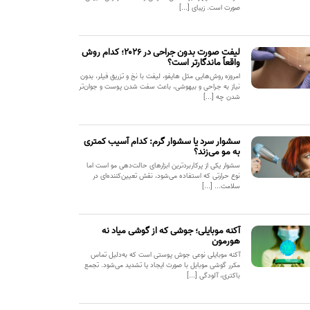
صورت است. زیبای [...]
لیفت صورت بدون جراحی در ۲۰۲۶؛ کدام روش
واقعاً ماندگارتر است؟
امروزه روش‌هایی مثل هایفو، لیفت با نخ و تزریق فیلر، بدون
نیاز به جراحی و بیهوشی، باعث سفت شدن پوست و جوان‌تر
شدن چه [...]
سشوار سرد یا سشوار گرم: کدام آسیب کمتری
به مو می‌زند؟
سشوار یکی از پرکاربردترین ابزارهای حالت‌دهی مو است اما
نوع حرارتی که استفاده می‌شود، نقش تعیین‌کننده‌ای در
سلامت... [...]
آکنه موبایلی؛ جوشی که از گوشی میاد نه
هورمون
آکنه موبایلی نوعی جوش پوستی است که به‌دلیل تماس
مکرر گوشی موبایل با صورت ایجاد یا تشدید می‌شود. تجمع
باکتری، آلودگی [...]