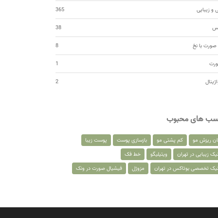
 و زیبایی
365
کس
38
صورت با نخ
8
ورت
1
اژینال
2
سب های محبوب
ان ریزش مو
کم پشتی مو
بازسازی پوست
پوست زیبا
یک زیبایی در تهران
ویتیلیگو
خط فک
نیک تخصصی بوتاکس در تهران
مزوژل
فیشیال صورت در ونک