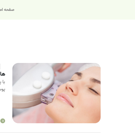
صفحه اص
های
با 
پوس
a