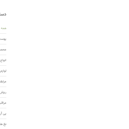
دسته
همه
پوست 
محصول
انواع
لوازم
مرابق
ریزش 
مراقب
پی آر
نخ ها