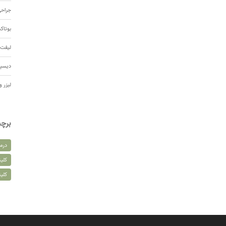
جراحی
بوتا
لیفت 
دیسپ
لیزر و
برچ
درم
کلین
کلی