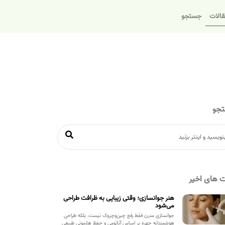
الات
جستجو
جو
 های اخیر
هنر جوانسازی؛ وقتی زیبایی به ظرافت طراحی
می‌شود
جوانسازی مدرن فقط رفع چین‌وچروک نیست، بلکه طراحی
هوشمندانه چهره بر اساس آناتومی و حفظ هارمونی طبیعی