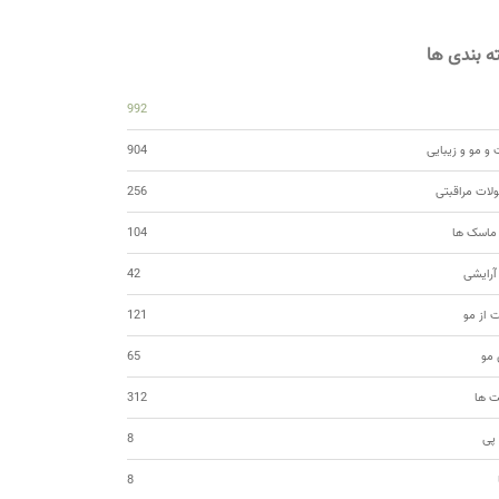
 بندی ها
992
و مو و زیبایی
904
ات مراقبتی
256
 ماسک ها
104
 آرایشی
42
ت از مو
121
مو
65
ت ها
312
 پی
8
8