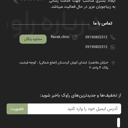
ایجاد بستری مناسب جهت خدمت رسانی
به زیباجویان عزیز در حال فعالیت میباشد.
تماس با ما
Ravak.clinic
09190802512
مشاوره رایگان
09190802512
خیابان ملاصدرا، ابتدای اتوبان کردستان (ضلع شمالی) ، کوچه فرشید،
پلاک ۴ واحد ۲
از تخفیف‌ها و جدیدترین‌های راوک باخبر شوید:
عضویت