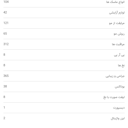
انواع ماسک ها
104
لوازم آرایشی
42
مرابقت از مو
121
ریزش مو
65
مراقبت ها
312
پی آر پی
8
نخ ها
8
جراحی و زیبایی
365
بوتاکس
38
لیفت صورت با نخ
8
دیسپورت
1
لیزر واژینال
2