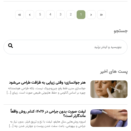
5
4
3
2
1
جستجو
پست های اخیر
هنر جوانسازی؛ وقتی زیبایی به ظرافت طراحی می‌شود
جوانسازی مدرن فقط رفع چین‌وچروک نیست، بلکه طراحی هوشمندانه
چهره بر اساس آناتومی و حفظ هارمونی طبیعی صورت است. زیبای [...]
لیفت صورت بدون جراحی در ۲۰۲۶؛ کدام روش واقعاً
ماندگارتر است؟
امروزه روش‌هایی مثل هایفو، لیفت با نخ و تزریق فیلر، بدون نیاز به
جراحی و بیهوشی، باعث سفت شدن پوست و جوان‌تر شدن چه [...]