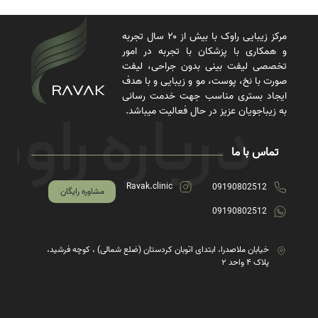
مرکز زیبایی راوک با بیش از ۲۰ سال تجربه
و همکاری با پزشکان با تجربه در امور
تخصصی لیفت بینی بدون جراحی، لیفت
صورت با نخ، پوست، مو و زیبایی و با هدف
ایجاد بستری مناسب جهت خدمت رسانی
به زیباجویان عزیز در حال فعالیت میباشد.
تماس با ما
Ravak.clinic
09190802512
مشاوره رایگان
09190802512
خیابان ملاصدرا، ابتدای اتوبان کردستان (ضلع شمالی) ، کوچه فرشید،
پلاک ۴ واحد ۲