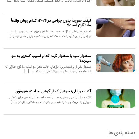
چهره بر اساس آناتومی و حفظ هارمونی طبیعی صورت است. زیبای [...]
لیفت صورت بدون جراحی در ۲۰۲۶؛ کدام روش واقعاً
ماندگارتر است؟
امروزه روش‌هایی مثل هایفو، لیفت با نخ و تزریق فیلر، بدون نیاز به
جراحی و بیهوشی، باعث سفت شدن پوست و جوان‌تر شدن چه [...]
سشوار سرد یا سشوار گرم: کدام آسیب کمتری به مو
می‌زند؟
سشوار یکی از پرکاربردترین ابزارهای حالت‌دهی مو است اما نوع حرارتی که
استفاده می‌شود، نقش تعیین‌کننده‌ای در سلامت... [...]
آکنه موبایلی؛ جوشی که از گوشی میاد نه هورمون
آکنه موبایلی نوعی جوش پوستی است که به‌دلیل تماس مکرر گوشی
موبایل با صورت ایجاد یا تشدید می‌شود. تجمع باکتری، آلودگی [...]
دسته بندی ها