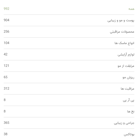
همه
992
پوست و مو و زیبایی
904
محصولات مراقبتی
256
انواع ماسک ها
104
لوازم آرایشی
42
مرابقت از مو
121
ریزش مو
65
مراقبت ها
312
پی آر پی
8
نخ ها
8
جراحی و زیبایی
365
بوتاکس
38