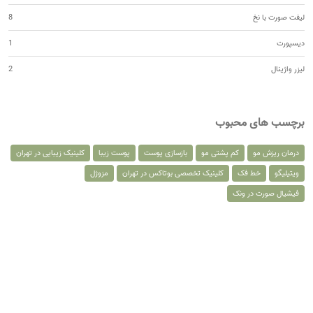
لیفت صورت با نخ
8
دیسپورت
1
لیزر واژینال
2
برچسب های محبوب
درمان ریزش مو
کم پشتی مو
بازسازی پوست
پوست زیبا
کلینیک زیبایی در تهران
ویتیلیگو
خط فک
کلینیک تخصصی بوتاکس در تهران
مزوژل
فیشیال صورت در ونک