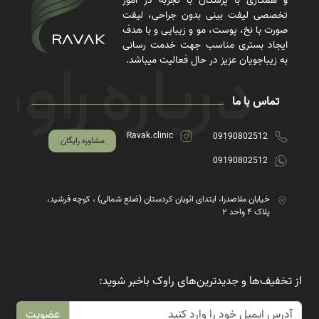
و همکاری با پزشکان با تجربه در امور
تخصصی لیفت بینی بدون جراحی، لیفت
صورت با نخ، پوست، مو و زیبایی و با هدف
ایجاد بستری مناسب جهت خدمت رسانی
به زیباجویان عزیز در حال فعالیت میباشد.
تماس با ما
Ravak.clinic
09190802512
مشاوره رایگان
09190802512
خیابان ملاصدرا، ابتدای اتوبان کردستان (ضلع شمالی) ، کوچه فرشید،
پلاک ۴ واحد ۲
از تخفیف‌ها و جدیدترین‌های راوک باخبر شوید:
عضویت