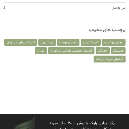
لیزر واژینال
2
برچسب های محبوب
درمان ریزش مو
کم پشتی مو
بازسازی پوست
پوست زیبا
کلینیک زیبایی در تهران
ویتیلیگو
خط فک
کلینیک تخصصی بوتاکس در تهران
مزوژل
فیشیال صورت در ونک
مرکز زیبایی راوک با بیش از ۲۰ سال تجربه