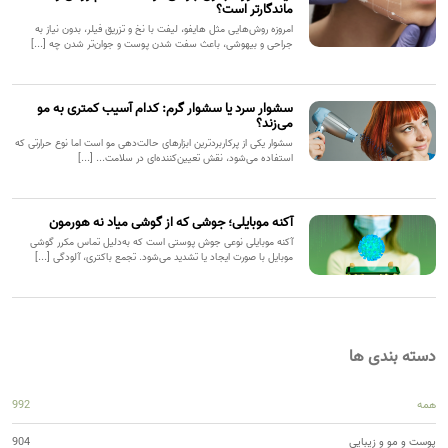
ماندگارتر است؟
امروزه روش‌هایی مثل هایفو، لیفت با نخ و تزریق فیلر، بدون نیاز به
جراحی و بیهوشی، باعث سفت شدن پوست و جوان‌تر شدن چه [...]
سشوار سرد یا سشوار گرم: کدام آسیب کمتری به مو
می‌زند؟
سشوار یکی از پرکاربردترین ابزارهای حالت‌دهی مو است اما نوع حرارتی که
استفاده می‌شود، نقش تعیین‌کننده‌ای در سلامت... [...]
آکنه موبایلی؛ جوشی که از گوشی میاد نه هورمون
آکنه موبایلی نوعی جوش پوستی است که به‌دلیل تماس مکرر گوشی
موبایل با صورت ایجاد یا تشدید می‌شود. تجمع باکتری، آلودگی [...]
دسته بندی ها
همه
992
پوست و مو و زیبایی
904