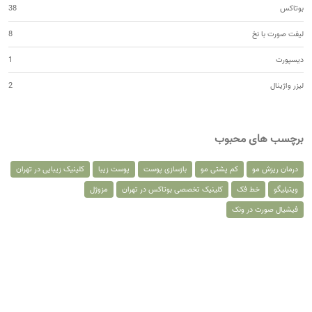
بوتاکس
38
لیفت صورت با نخ
8
دیسپورت
1
لیزر واژینال
2
برچسب های محبوب
درمان ریزش مو
کم پشتی مو
بازسازی پوست
پوست زیبا
کلینیک زیبایی در تهران
ویتیلیگو
خط فک
کلینیک تخصصی بوتاکس در تهران
مزوژل
فیشیال صورت در ونک