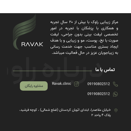
مرکز زیبایی راوک با بیش از ۲۰ سال تجربه
و همکاری با پزشکان با تجربه در امور
تخصصی لیفت بینی بدون جراحی، لیفت
صورت با نخ، پوست، مو و زیبایی و با هدف
ایجاد بستری مناسب جهت خدمت رسانی
به زیباجویان عزیز در حال فعالیت میباشد.
تماس با ما
Ravak.clinic
09190802512
مشاوره رایگان
09190802512
خیابان ملاصدرا، ابتدای اتوبان کردستان (ضلع شمالی) ، کوچه فرشید،
پلاک ۴ واحد ۲