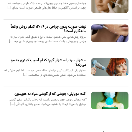
جوانسازی مدرن فقط رفع چین‌وچروک نیست، بلکه طراحی هوشمندانه
چهره بر اساس آناتومی و حفظ هارمونی طبیعی صورت است. زیبای [...]
لیفت صورت بدون جراحی در ۲۰۲۶؛ کدام روش واقعاً
ماندگارتر است؟
امروزه روش‌هایی مثل هایفو، لیفت با نخ و تزریق فیلر، بدون نیاز به
جراحی و بیهوشی، باعث سفت شدن پوست و جوان‌تر شدن چه [...]
سشوار سرد یا سشوار گرم: کدام آسیب کمتری به مو
می‌زند؟
سشوار یکی از پرکاربردترین ابزارهای حالت‌دهی مو است اما نوع حرارتی که
استفاده می‌شود، نقش تعیین‌کننده‌ای در سلامت... [...]
آکنه موبایلی؛ جوشی که از گوشی میاد نه هورمون
آکنه موبایلی نوعی جوش پوستی است که به‌دلیل تماس مکرر گوشی
موبایل با صورت ایجاد یا تشدید می‌شود. تجمع باکتری، آلودگی [...]