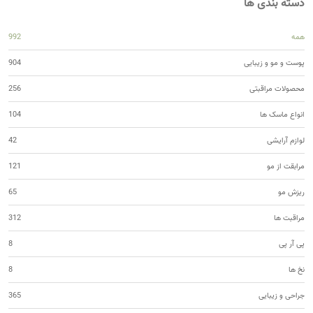
دسته بندی ها
همه
992
پوست و مو و زیبایی
904
محصولات مراقبتی
256
انواع ماسک ها
104
لوازم آرایشی
42
مرابقت از مو
121
ریزش مو
65
مراقبت ها
312
پی آر پی
8
نخ ها
8
جراحی و زیبایی
365