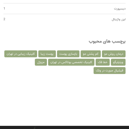
دیسپورت
1
لیزر واژینال
2
برچسب های محبوب
درمان ریزش مو
کم پشتی مو
بازسازی پوست
پوست زیبا
کلینیک زیبایی در تهران
ویتیلیگو
خط فک
کلینیک تخصصی بوتاکس در تهران
مزوژل
فیشیال صورت در ونک