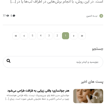
است. در این روش، با انجام برش‌هایی در اطراف لب‌ها یا در [...]
a
ادمین
0
77
توسط
5
4
3
2
1
جستجو
پست های اخیر
هنر جوانسازی؛ وقتی زیبایی به ظرافت طراحی می‌شود
جوانسازی مدرن فقط رفع چین‌وچروک نیست، بلکه طراحی هوشمندانه
چهره بر اساس آناتومی و حفظ هارمونی طبیعی صورت است. زیبای [...]