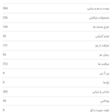
پوست و مو و زیبایی
904
محصولات مراقبتی
256
انواع ماسک ها
104
لوازم آرایشی
42
مرابقت از مو
121
ریزش مو
65
مراقبت ها
312
پی آر پی
8
نخ ها
8
جراحی و زیبایی
365
بوتاکس
38
لیفت صورت با نخ
8