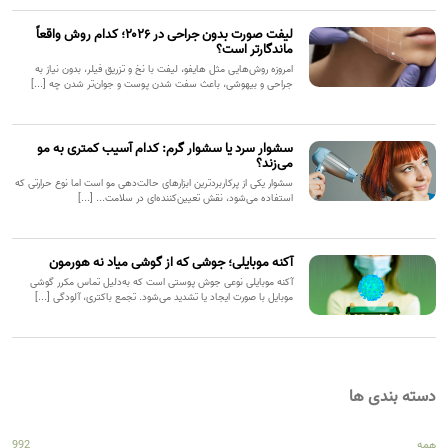
لیفت صورت بدون جراحی در ۲۰۲۶؛ کدام روش واقعاً
ماندگارتر است؟
امروزه روش‌هایی مثل هایفو، لیفت با نخ و تزریق فیلر، بدون نیاز به
جراحی و بیهوشی، باعث سفت شدن پوست و جوان‌تر شدن چه [...]
سشوار سرد یا سشوار گرم: کدام آسیب کمتری به مو
می‌زند؟
سشوار یکی از پرکاربردترین ابزارهای حالت‌دهی مو است اما نوع حرارتی که
استفاده می‌شود، نقش تعیین‌کننده‌ای در سلامت... [...]
آکنه موبایلی؛ جوشی که از گوشی میاد نه هورمون
آکنه موبایلی نوعی جوش پوستی است که به‌دلیل تماس مکرر گوشی
موبایل با صورت ایجاد یا تشدید می‌شود. تجمع باکتری، آلودگی [...]
دسته بندی ها
همه
992