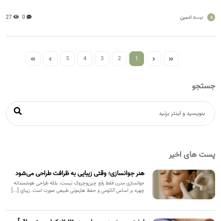
a
ادمین
0
27
توسط
5
4
3
2
1
جستجو
پست های اخیر
هنر جوانسازی؛ وقتی زیبایی به ظرافت طراحی می‌شود
جوانسازی مدرن فقط رفع چین‌وچروک نیست، بلکه طراحی هوشمندانه
چهره بر اساس آناتومی و حفظ هارمونی طبیعی صورت است. زیبای [...]