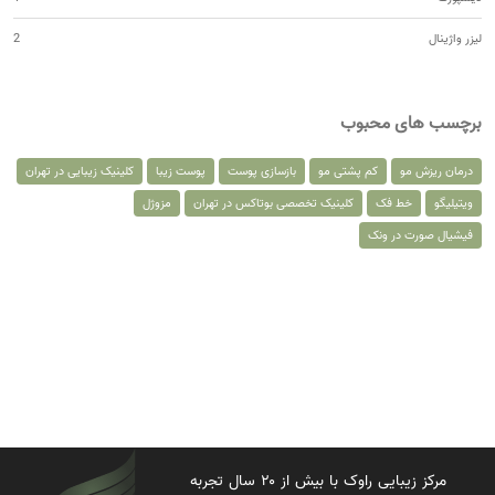
لیزر واژینال
2
برچسب های محبوب
درمان ریزش مو
کم پشتی مو
بازسازی پوست
پوست زیبا
کلینیک زیبایی در تهران
ویتیلیگو
خط فک
کلینیک تخصصی بوتاکس در تهران
مزوژل
فیشیال صورت در ونک
مرکز زیبایی راوک با بیش از ۲۰ سال تجربه