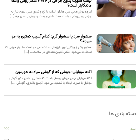
لیفت صورت بدون جراحی در ۲۰۲۶؛ کدام روش واقعاً
ماندگارتر است؟
امروزه روش‌هایی مثل هایفو، لیفت با نخ و تزریق فیلر، بدون نیاز به
جراحی و بیهوشی، باعث سفت شدن پوست و جوان‌تر شدن چه [...]
سشوار سرد یا سشوار گرم: کدام آسیب کمتری به مو
می‌زند؟
سشوار یکی از پرکاربردترین ابزارهای حالت‌دهی مو است اما نوع حرارتی که
استفاده می‌شود، نقش تعیین‌کننده‌ای در سلامت... [...]
آکنه موبایلی؛ جوشی که از گوشی میاد نه هورمون
آکنه موبایلی نوعی جوش پوستی است که به‌دلیل تماس مکرر گوشی
موبایل با صورت ایجاد یا تشدید می‌شود. تجمع باکتری، آلودگی [...]
دسته بندی ها
همه
992