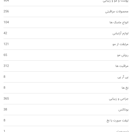
پوست و مو و زیبایی
904
محصولات مراقبتی
256
انواع ماسک ها
104
لوازم آرایشی
42
مرابقت از مو
121
ریزش مو
65
مراقبت ها
312
پی آر پی
8
نخ ها
8
جراحی و زیبایی
365
بوتاکس
38
لیفت صورت با نخ
8
دیسپورت
1