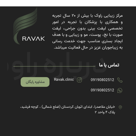
مرکز زیبایی راوک با بیش از ۲۰ سال تجربه
و همکاری با پزشکان با تجربه در امور
تخصصی لیفت بینی بدون جراحی، لیفت
صورت با نخ، پوست، مو و زیبایی و با هدف
ایجاد بستری مناسب جهت خدمت رسانی
به زیباجویان عزیز در حال فعالیت میباشد.
تماس با ما
Ravak.clinic
09190802512
مشاوره رایگان
09190802512
خیابان ملاصدرا، ابتدای اتوبان کردستان (ضلع شمالی) ، کوچه فرشید،
پلاک ۴ واحد ۲