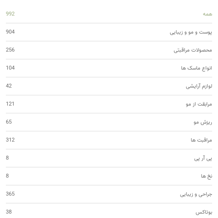
همه
992
پوست و مو و زیبایی
904
محصولات مراقبتی
256
انواع ماسک ها
104
لوازم آرایشی
42
مرابقت از مو
121
ریزش مو
65
مراقبت ها
312
پی آر پی
8
نخ ها
8
جراحی و زیبایی
365
بوتاکس
38