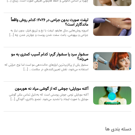
چهره بر اساس آناتومی و حفظ هارمونی طبیعی صورت است. زیبای [...]
لیفت صورت بدون جراحی در ۲۰۲۶؛ کدام روش واقعاً
ماندگارتر است؟
امروزه روش‌هایی مثل هایفو، لیفت با نخ و تزریق فیلر، بدون نیاز به
جراحی و بیهوشی، باعث سفت شدن پوست و جوان‌تر شدن چه [...]
سشوار سرد یا سشوار گرم: کدام آسیب کمتری به مو
می‌زند؟
سشوار یکی از پرکاربردترین ابزارهای حالت‌دهی مو است اما نوع حرارتی که
استفاده می‌شود، نقش تعیین‌کننده‌ای در سلامت... [...]
آکنه موبایلی؛ جوشی که از گوشی میاد نه هورمون
آکنه موبایلی نوعی جوش پوستی است که به‌دلیل تماس مکرر گوشی
موبایل با صورت ایجاد یا تشدید می‌شود. تجمع باکتری، آلودگی [...]
دسته بندی ها