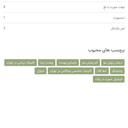
لیفت صورت با نخ
8
دیسپورت
1
لیزر واژینال
2
برچسب های محبوب
درمان ریزش مو
کم پشتی مو
بازسازی پوست
پوست زیبا
کلینیک زیبایی در تهران
ویتیلیگو
خط فک
کلینیک تخصصی بوتاکس در تهران
مزوژل
فیشیال صورت در ونک