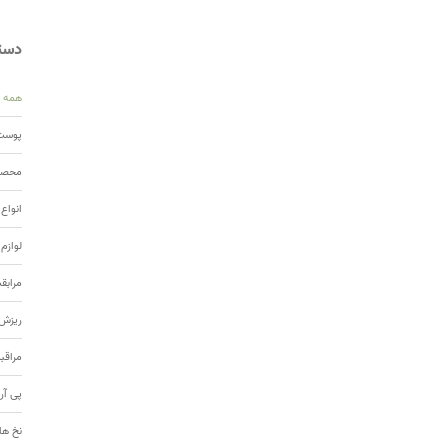
دسته
همه
پوست 
محصول
انواع
لوازم
مرابق
ریزش 
مراقب
پی آر
نخ ها