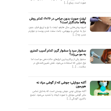
صورت است. زیبای [...]
لیفت صورت بدون جراحی در ۲۰۲۶؛ کدام روش
واقعاً ماندگارتر است؟
امروزه روش‌هایی مثل هایفو، لیفت با نخ و تزریق فیلر، بدون
نیاز به جراحی و بیهوشی، باعث سفت شدن پوست و جوان‌تر
شدن چه [...]
سشوار سرد یا سشوار گرم: کدام آسیب کمتری
به مو می‌زند؟
سشوار یکی از پرکاربردترین ابزارهای حالت‌دهی مو است اما
نوع حرارتی که استفاده می‌شود، نقش تعیین‌کننده‌ای در
سلامت... [...]
آکنه موبایلی؛ جوشی که از گوشی میاد نه
هورمون
آکنه موبایلی نوعی جوش پوستی است که به‌دلیل تماس
مکرر گوشی موبایل با صورت ایجاد یا تشدید می‌شود. تجمع
باکتری، آلودگی [...]