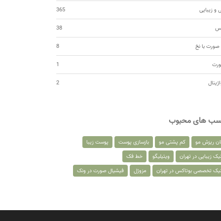
 و زیبایی
365
کس
38
صورت با نخ
8
ورت
1
اژینال
2
سب های محبوب
ان ریزش مو
کم پشتی مو
بازسازی پوست
پوست زیبا
یک زیبایی در تهران
ویتیلیگو
خط فک
نیک تخصصی بوتاکس در تهران
مزوژل
فیشیال صورت در ونک