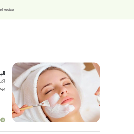
صفحه اص
قیم
اکن
بهد
a