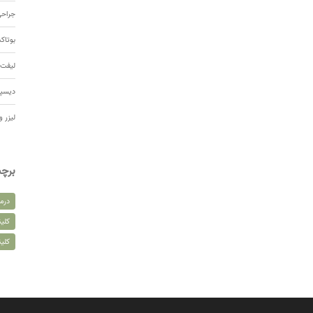
جراحی
بوتا
لیفت 
دیسپ
لیزر و
برچ
درم
کلین
کلی