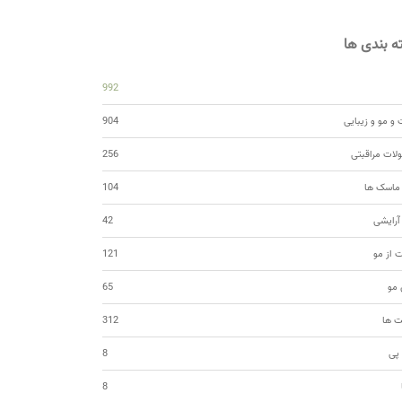
 بندی ها
992
و مو و زیبایی
904
ات مراقبتی
256
 ماسک ها
104
 آرایشی
42
ت از مو
121
مو
65
ت ها
312
 پی
8
8