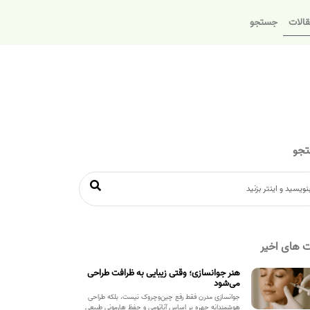
الات
جستجو
جو
 های اخیر
هنر جوانسازی؛ وقتی زیبایی به ظرافت طراحی
می‌شود
جوانسازی مدرن فقط رفع چین‌وچروک نیست، بلکه طراحی
هوشمندانه چهره بر اساس آناتومی و حفظ هارمونی طبیعی