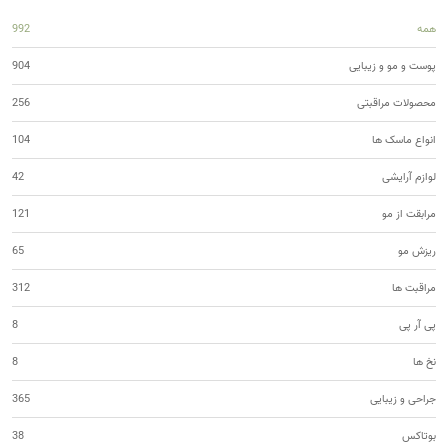
همه
992
پوست و مو و زیبایی
904
محصولات مراقبتی
256
انواع ماسک ها
104
لوازم آرایشی
42
مرابقت از مو
121
ریزش مو
65
مراقبت ها
312
پی آر پی
8
نخ ها
8
جراحی و زیبایی
365
بوتاکس
38