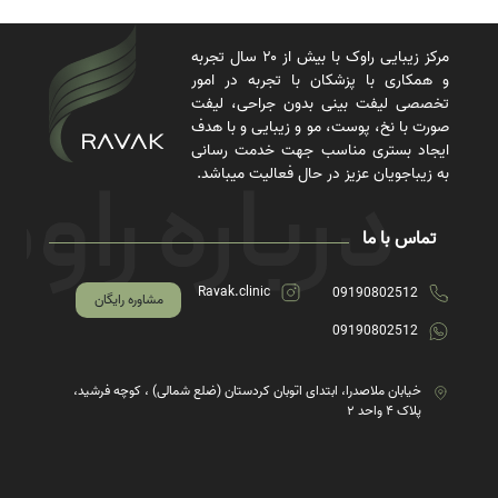
مرکز زیبایی راوک با بیش از ۲۰ سال تجربه
و همکاری با پزشکان با تجربه در امور
تخصصی لیفت بینی بدون جراحی، لیفت
صورت با نخ، پوست، مو و زیبایی و با هدف
ایجاد بستری مناسب جهت خدمت رسانی
به زیباجویان عزیز در حال فعالیت میباشد.
تماس با ما
Ravak.clinic
09190802512
مشاوره رایگان
09190802512
خیابان ملاصدرا، ابتدای اتوبان کردستان (ضلع شمالی) ، کوچه فرشید،
پلاک ۴ واحد ۲