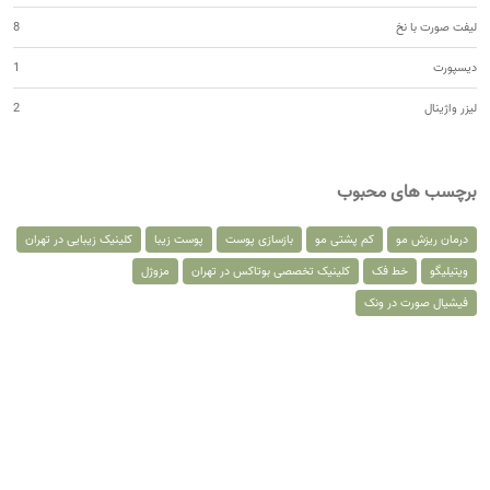
لیفت صورت با نخ
8
دیسپورت
1
لیزر واژینال
2
برچسب های محبوب
درمان ریزش مو
کم پشتی مو
بازسازی پوست
پوست زیبا
کلینیک زیبایی در تهران
ویتیلیگو
خط فک
کلینیک تخصصی بوتاکس در تهران
مزوژل
فیشیال صورت در ونک