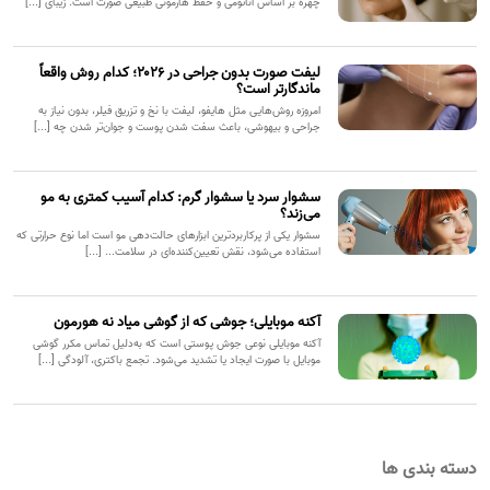
چهره بر اساس آناتومی و حفظ هارمونی طبیعی صورت است. زیبای [...]
لیفت صورت بدون جراحی در ۲۰۲۶؛ کدام روش واقعاً
ماندگارتر است؟
امروزه روش‌هایی مثل هایفو، لیفت با نخ و تزریق فیلر، بدون نیاز به
جراحی و بیهوشی، باعث سفت شدن پوست و جوان‌تر شدن چه [...]
سشوار سرد یا سشوار گرم: کدام آسیب کمتری به مو
می‌زند؟
سشوار یکی از پرکاربردترین ابزارهای حالت‌دهی مو است اما نوع حرارتی که
استفاده می‌شود، نقش تعیین‌کننده‌ای در سلامت... [...]
آکنه موبایلی؛ جوشی که از گوشی میاد نه هورمون
آکنه موبایلی نوعی جوش پوستی است که به‌دلیل تماس مکرر گوشی
موبایل با صورت ایجاد یا تشدید می‌شود. تجمع باکتری، آلودگی [...]
دسته بندی ها