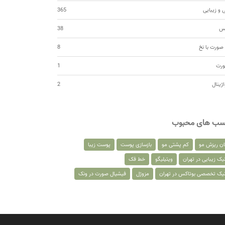
 و زیبایی
365
کس
38
صورت با نخ
8
ورت
1
اژینال
2
سب های محبوب
ان ریزش مو
کم پشتی مو
بازسازی پوست
پوست زیبا
یک زیبایی در تهران
ویتیلیگو
خط فک
نیک تخصصی بوتاکس در تهران
مزوژل
فیشیال صورت در ونک