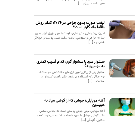
صورت است. زیبای [...]
لیفت صورت بدون جراحی در ۲۰۲۶؛ کدام روش
واقعاً ماندگارتر است؟
امروزه روش‌هایی مثل هایفو، لیفت با نخ و تزریق فیلر، بدون
نیاز به جراحی و بیهوشی، باعث سفت شدن پوست و جوان‌تر
شدن چه [...]
سشوار سرد یا سشوار گرم: کدام آسیب کمتری
به مو می‌زند؟
سشوار یکی از پرکاربردترین ابزارهای حالت‌دهی مو است اما
نوع حرارتی که استفاده می‌شود، نقش تعیین‌کننده‌ای در
سلامت... [...]
آکنه موبایلی؛ جوشی که از گوشی میاد نه
هورمون
آکنه موبایلی نوعی جوش پوستی است که به‌دلیل تماس
مکرر گوشی موبایل با صورت ایجاد یا تشدید می‌شود. تجمع
باکتری، آلودگی [...]