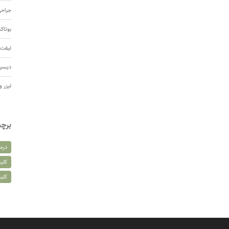
جراحی
بوتا
لیفت 
دیسپ
لیزر و
برچ
درم
کلین
کلی