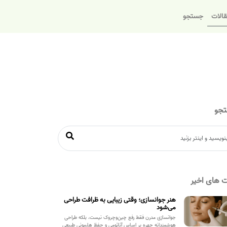
الات
جستجو
جو
 های اخیر
هنر جوانسازی؛ وقتی زیبایی به ظرافت طراحی
می‌شود
جوانسازی مدرن فقط رفع چین‌وچروک نیست، بلکه طراحی
هوشمندانه چهره بر اساس آناتومی و حفظ هارمونی طبیعی