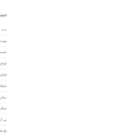
دسته
همه
پوست 
محصول
انواع
لوازم
مرابق
ریزش 
مراقب
پی آر
نخ ها