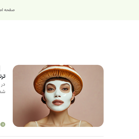
صفحه اص
ترن
در 
شده
a