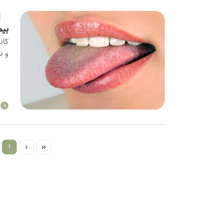
بیم
کان
و ن
a
1