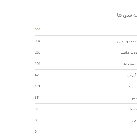
 بندی ها
992
و مو و زیبایی
904
ات مراقبتی
256
 ماسک ها
104
 آرایشی
42
ت از مو
121
مو
65
ت ها
312
 پی
8
8