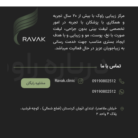
مرکز زیبایی راوک با بیش از ۲۰ سال تجربه
و همکاری با پزشکان با تجربه در امور
تخصصی لیفت بینی بدون جراحی، لیفت
صورت با نخ، پوست، مو و زیبایی و با هدف
ایجاد بستری مناسب جهت خدمت رسانی
به زیباجویان عزیز در حال فعالیت میباشد.
تماس با ما
Ravak.clinic
09190802512
مشاوره رایگان
09190802512
خیابان ملاصدرا، ابتدای اتوبان کردستان (ضلع شمالی) ، کوچه فرشید،
پلاک ۴ واحد ۲