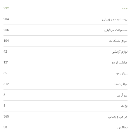
همه
992
پوست و مو و زیبایی
904
محصولات مراقبتی
256
انواع ماسک ها
104
لوازم آرایشی
42
مرابقت از مو
121
ریزش مو
65
مراقبت ها
312
پی آر پی
8
نخ ها
8
جراحی و زیبایی
365
بوتاکس
38