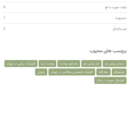
لیفت صورت با نخ
8
دیسپورت
1
لیزر واژینال
2
برچسب های محبوب
درمان ریزش مو
کم پشتی مو
بازسازی پوست
پوست زیبا
کلینیک زیبایی در تهران
ویتیلیگو
خط فک
کلینیک تخصصی بوتاکس در تهران
مزوژل
فیشیال صورت در ونک