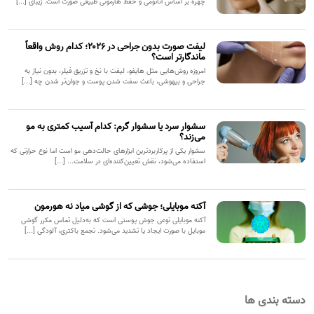
چهره بر اساس آناتومی و حفظ هارمونی طبیعی صورت است. زیبای [...]
لیفت صورت بدون جراحی در ۲۰۲۶؛ کدام روش واقعاً
ماندگارتر است؟
امروزه روش‌هایی مثل هایفو، لیفت با نخ و تزریق فیلر، بدون نیاز به
جراحی و بیهوشی، باعث سفت شدن پوست و جوان‌تر شدن چه [...]
سشوار سرد یا سشوار گرم: کدام آسیب کمتری به مو
می‌زند؟
سشوار یکی از پرکاربردترین ابزارهای حالت‌دهی مو است اما نوع حرارتی که
استفاده می‌شود، نقش تعیین‌کننده‌ای در سلامت... [...]
آکنه موبایلی؛ جوشی که از گوشی میاد نه هورمون
آکنه موبایلی نوعی جوش پوستی است که به‌دلیل تماس مکرر گوشی
موبایل با صورت ایجاد یا تشدید می‌شود. تجمع باکتری، آلودگی [...]
دسته بندی ها