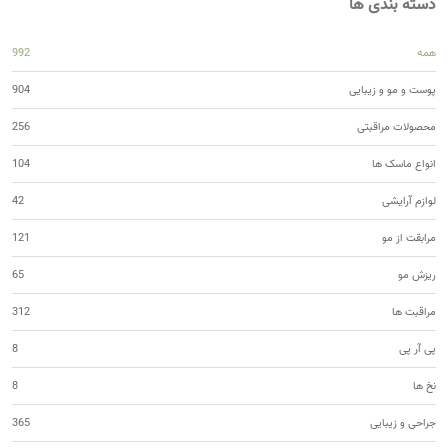
دسته بندی ها
همه
992
پوست و مو و زیبایی
904
محصولات مراقبتی
256
انواع ماسک ها
104
لوازم آرایشی
42
مرابقت از مو
121
ریزش مو
65
مراقبت ها
312
پی آر پی
8
نخ ها
8
جراحی و زیبایی
365