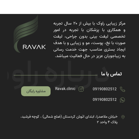
مرکز زیبایی راوک با بیش از ۲۰ سال تجربه
و همکاری با پزشکان با تجربه در امور
تخصصی لیفت بینی بدون جراحی، لیفت
صورت با نخ، پوست، مو و زیبایی و با هدف
ایجاد بستری مناسب جهت خدمت رسانی
به زیباجویان عزیز در حال فعالیت میباشد.
تماس با ما
Ravak.clinic
09190802512
مشاوره رایگان
09190802512
خیابان ملاصدرا، ابتدای اتوبان کردستان (ضلع شمالی) ، کوچه فرشید،
پلاک ۴ واحد ۲