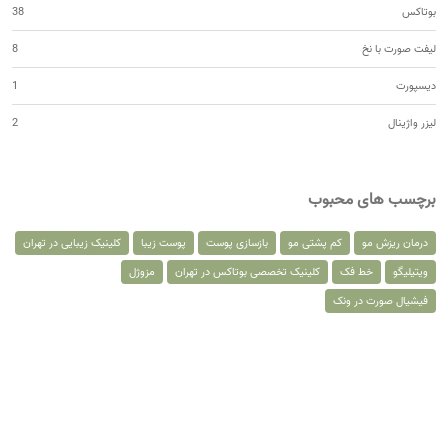
بوتاکس
38
لیفت صورت با نخ
8
دیسپورت
1
لیزر واژینال
2
برچسب های محبوب
درمان ریزش مو
کم پشتی مو
بازسازی پوست
پوست زیبا
کلینیک زیبایی در تهران
ویتیلیگو
خط فک
کلینیک تخصصی بوتاکس در تهران
مزوژل
فیشیال صورت در ونک