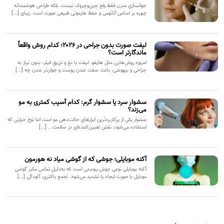
جوانسازی مدرن فقط رفع چین‌وچروک نیست، بلکه طراحی هوشمندانه
چهره بر اساس آناتومی و حفظ هارمونی طبیعی صورت است. زیبای [...]
لیفت صورت بدون جراحی در ۲۰۲۶؛ کدام روش واقعاً
ماندگارتر است؟
امروزه روش‌هایی مثل هایفو، لیفت با نخ و تزریق فیلر، بدون نیاز به
جراحی و بیهوشی، باعث سفت شدن پوست و جوان‌تر شدن چه [...]
سشوار سرد یا سشوار گرم: کدام آسیب کمتری به مو
می‌زند؟
سشوار یکی از پرکاربردترین ابزارهای حالت‌دهی مو است اما نوع حرارتی که
استفاده می‌شود، نقش تعیین‌کننده‌ای در سلامت... [...]
آکنه موبایلی؛ جوشی که از گوشی میاد نه هورمون
آکنه موبایلی نوعی جوش پوستی است که به‌دلیل تماس مکرر گوشی
موبایل با صورت ایجاد یا تشدید می‌شود. تجمع باکتری، آلودگی [...]