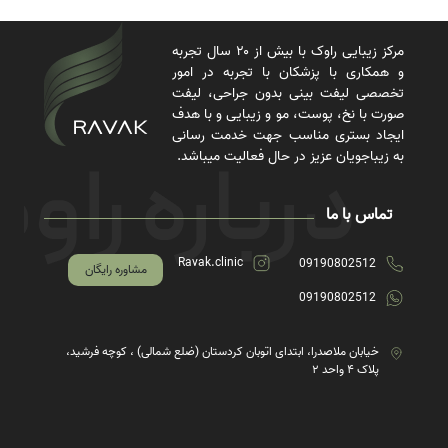
مرکز زیبایی راوک با بیش از ۲۰ سال تجربه
و همکاری با پزشکان با تجربه در امور
تخصصی لیفت بینی بدون جراحی، لیفت
صورت با نخ، پوست، مو و زیبایی و با هدف
ایجاد بستری مناسب جهت خدمت رسانی
به زیباجویان عزیز در حال فعالیت میباشد.
تماس با ما
Ravak.clinic
09190802512
مشاوره رایگان
09190802512
خیابان ملاصدرا، ابتدای اتوبان کردستان (ضلع شمالی) ، کوچه فرشید،
پلاک ۴ واحد ۲