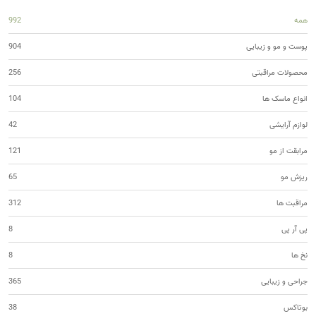
همه
992
پوست و مو و زیبایی
904
محصولات مراقبتی
256
انواع ماسک ها
104
لوازم آرایشی
42
مرابقت از مو
121
ریزش مو
65
مراقبت ها
312
پی آر پی
8
نخ ها
8
جراحی و زیبایی
365
بوتاکس
38