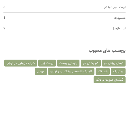
لیفت صورت با نخ
8
دیسپورت
1
لیزر واژینال
2
برچسب های محبوب
درمان ریزش مو
کم پشتی مو
بازسازی پوست
پوست زیبا
کلینیک زیبایی در تهران
ویتیلیگو
خط فک
کلینیک تخصصی بوتاکس در تهران
مزوژل
فیشیال صورت در ونک