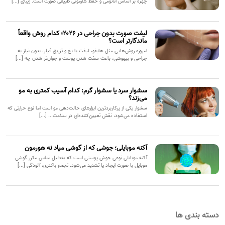
چهره بر اساس آناتومی و حفظ هارمونی طبیعی صورت است. زیبای [...]
لیفت صورت بدون جراحی در ۲۰۲۶؛ کدام روش واقعاً
ماندگارتر است؟
امروزه روش‌هایی مثل هایفو، لیفت با نخ و تزریق فیلر، بدون نیاز به
جراحی و بیهوشی، باعث سفت شدن پوست و جوان‌تر شدن چه [...]
سشوار سرد یا سشوار گرم: کدام آسیب کمتری به مو
می‌زند؟
سشوار یکی از پرکاربردترین ابزارهای حالت‌دهی مو است اما نوع حرارتی که
استفاده می‌شود، نقش تعیین‌کننده‌ای در سلامت... [...]
آکنه موبایلی؛ جوشی که از گوشی میاد نه هورمون
آکنه موبایلی نوعی جوش پوستی است که به‌دلیل تماس مکرر گوشی
موبایل با صورت ایجاد یا تشدید می‌شود. تجمع باکتری، آلودگی [...]
دسته بندی ها