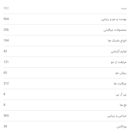
همه
992
پوست و مو و زیبایی
904
محصولات مراقبتی
256
انواع ماسک ها
104
لوازم آرایشی
42
مرابقت از مو
121
ریزش مو
65
مراقبت ها
312
پی آر پی
8
نخ ها
8
جراحی و زیبایی
365
بوتاکس
38