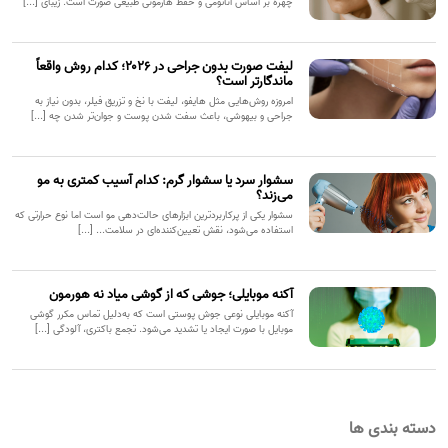
چهره بر اساس آناتومی و حفظ هارمونی طبیعی صورت است. زیبای [...]
لیفت صورت بدون جراحی در ۲۰۲۶؛ کدام روش واقعاً
ماندگارتر است؟
امروزه روش‌هایی مثل هایفو، لیفت با نخ و تزریق فیلر، بدون نیاز به
جراحی و بیهوشی، باعث سفت شدن پوست و جوان‌تر شدن چه [...]
سشوار سرد یا سشوار گرم: کدام آسیب کمتری به مو
می‌زند؟
سشوار یکی از پرکاربردترین ابزارهای حالت‌دهی مو است اما نوع حرارتی که
استفاده می‌شود، نقش تعیین‌کننده‌ای در سلامت... [...]
آکنه موبایلی؛ جوشی که از گوشی میاد نه هورمون
آکنه موبایلی نوعی جوش پوستی است که به‌دلیل تماس مکرر گوشی
موبایل با صورت ایجاد یا تشدید می‌شود. تجمع باکتری، آلودگی [...]
دسته بندی ها