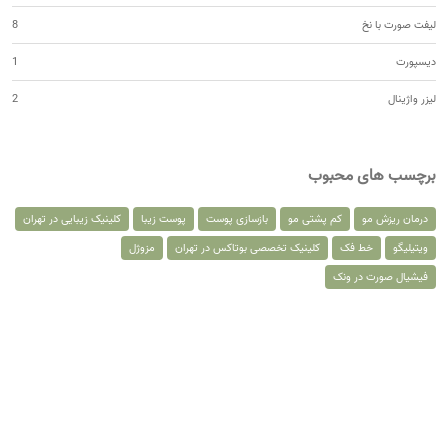
لیفت صورت با نخ
8
دیسپورت
1
لیزر واژینال
2
برچسب های محبوب
درمان ریزش مو
کم پشتی مو
بازسازی پوست
پوست زیبا
کلینیک زیبایی در تهران
ویتیلیگو
خط فک
کلینیک تخصصی بوتاکس در تهران
مزوژل
فیشیال صورت در ونک