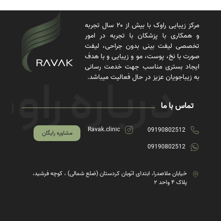
مرکز زیبایی راوک با بیش از ۲۰ سال تجربه
و همکاری با پزشکان با تجربه در امور
تخصصی لیفت بینی بدون جراحی، لیفت
صورت با نخ، پوست، مو و زیبایی و با هدف
ایجاد بستری مناسب جهت خدمت رسانی
به زیباجویان عزیز در حال فعالیت میباشد.
تماس با ما
Ravak.clinic
09190802512
مشاوره رایگان
09190802512
خیابان ملاصدرا، ابتدای اتوبان کردستان (ضلع شمالی) ، کوچه فرشید،
پلاک ۴ واحد ۲