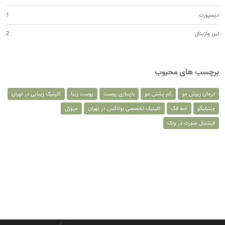
دیسپورت
1
لیزر واژینال
2
برچسب های محبوب
درمان ریزش مو
کم پشتی مو
بازسازی پوست
پوست زیبا
کلینیک زیبایی در تهران
ویتیلیگو
خط فک
کلینیک تخصصی بوتاکس در تهران
مزوژل
فیشیال صورت در ونک