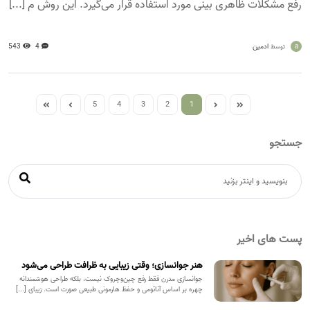
رفع مشکلات ظاهری بینی مورد استفاده قرار می‌گیرد. این روش م [...]
a
ادمین
4
543
توسط
5
4
3
2
1
جستجو
پست های اخیر
هنر جوانسازی؛ وقتی زیبایی به ظرافت طراحی می‌شود
جوانسازی مدرن فقط رفع چین‌وچروک نیست، بلکه طراحی هوشمندانه
چهره بر اساس آناتومی و حفظ هارمونی طبیعی صورت است. زیبای [...]