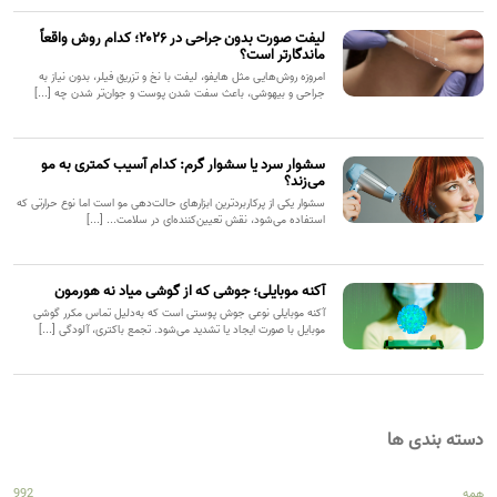
لیفت صورت بدون جراحی در ۲۰۲۶؛ کدام روش واقعاً
ماندگارتر است؟
امروزه روش‌هایی مثل هایفو، لیفت با نخ و تزریق فیلر، بدون نیاز به
جراحی و بیهوشی، باعث سفت شدن پوست و جوان‌تر شدن چه [...]
سشوار سرد یا سشوار گرم: کدام آسیب کمتری به مو
می‌زند؟
سشوار یکی از پرکاربردترین ابزارهای حالت‌دهی مو است اما نوع حرارتی که
استفاده می‌شود، نقش تعیین‌کننده‌ای در سلامت... [...]
آکنه موبایلی؛ جوشی که از گوشی میاد نه هورمون
آکنه موبایلی نوعی جوش پوستی است که به‌دلیل تماس مکرر گوشی
موبایل با صورت ایجاد یا تشدید می‌شود. تجمع باکتری، آلودگی [...]
دسته بندی ها
همه
992