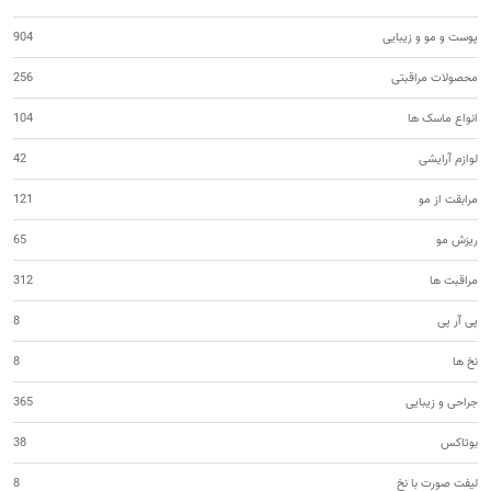
پوست و مو و زیبایی
904
محصولات مراقبتی
256
انواع ماسک ها
104
لوازم آرایشی
42
مرابقت از مو
121
ریزش مو
65
مراقبت ها
312
پی آر پی
8
نخ ها
8
جراحی و زیبایی
365
بوتاکس
38
لیفت صورت با نخ
8