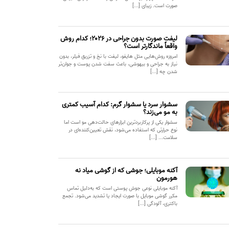
صورت است. زیبای [...]
لیفت صورت بدون جراحی در ۲۰۲۶؛ کدام روش
واقعاً ماندگارتر است؟
امروزه روش‌هایی مثل هایفو، لیفت با نخ و تزریق فیلر، بدون
نیاز به جراحی و بیهوشی، باعث سفت شدن پوست و جوان‌تر
شدن چه [...]
سشوار سرد یا سشوار گرم: کدام آسیب کمتری
به مو می‌زند؟
سشوار یکی از پرکاربردترین ابزارهای حالت‌دهی مو است اما
نوع حرارتی که استفاده می‌شود، نقش تعیین‌کننده‌ای در
سلامت... [...]
آکنه موبایلی؛ جوشی که از گوشی میاد نه
هورمون
آکنه موبایلی نوعی جوش پوستی است که به‌دلیل تماس
مکرر گوشی موبایل با صورت ایجاد یا تشدید می‌شود. تجمع
باکتری، آلودگی [...]