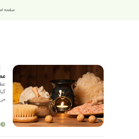
صفحه اص
عطر
عطر
گیا
می [
a