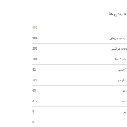
 بندی ها
992
و مو و زیبایی
904
ات مراقبتی
256
 ماسک ها
104
 آرایشی
42
ت از مو
121
مو
65
ت ها
312
 پی
8
8