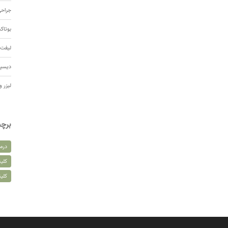
جراحی
بوتا
لیفت 
دیسپ
لیزر و
برچ
درم
کلین
کلی