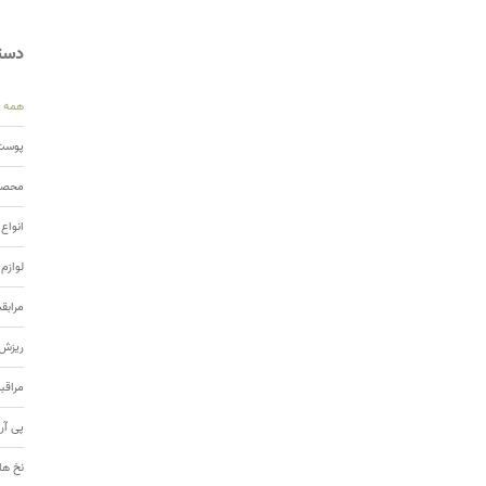
دسته
همه
پوست 
محصول
انواع
لوازم
مرابق
ریزش 
مراقب
پی آر
نخ ها