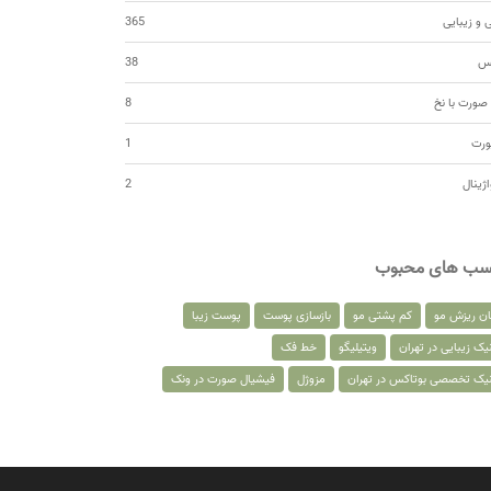
 و زیبایی
365
کس
38
صورت با نخ
8
ورت
1
اژینال
2
سب های محبوب
ان ریزش مو
کم پشتی مو
بازسازی پوست
پوست زیبا
یک زیبایی در تهران
ویتیلیگو
خط فک
نیک تخصصی بوتاکس در تهران
مزوژل
فیشیال صورت در ونک