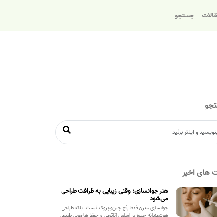
الات
جستجو
جو
 های اخیر
هنر جوانسازی؛ وقتی زیبایی به ظرافت طراحی
می‌شود
جوانسازی مدرن فقط رفع چین‌وچروک نیست، بلکه طراحی
هوشمندانه چهره بر اساس آناتومی و حفظ هارمونی طبیعی