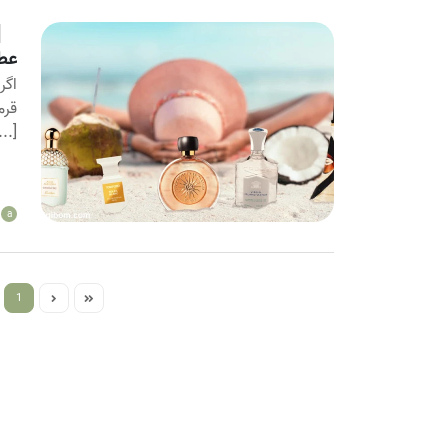
عطر
اگر
قرم
...]
a
1