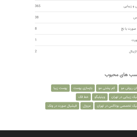
 و زیبایی
365
کس
38
صورت با نخ
8
ورت
1
اژینال
2
سب های محبوب
ان ریزش مو
کم پشتی مو
بازسازی پوست
پوست زیبا
یک زیبایی در تهران
ویتیلیگو
خط فک
نیک تخصصی بوتاکس در تهران
مزوژل
فیشیال صورت در ونک