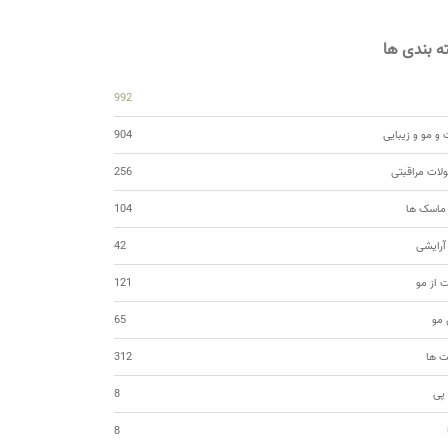
 بندی ها
992
و مو و زیبایی
904
ات مراقبتی
256
 ماسک ها
104
 آرایشی
42
ت از مو
121
مو
65
ت ها
312
 پی
8
8