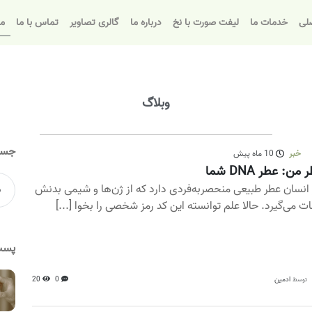
لی
خدمات ما
لیفت صورت با نخ
درباره ما
گالری تصاویر
تماس با ما
مق
وبلاگ
جست
خبر
10 ماه پیش
من: عطر DNA شما
انسان عطر طبیعی منحصربه‌فردی دارد که از ژن‌ها و شیمی بدنش
ت می‌گیرد. حالا علم توانسته این کد رمز شخصی را بخوا [...]
پست
ادمین
0
20
توسط