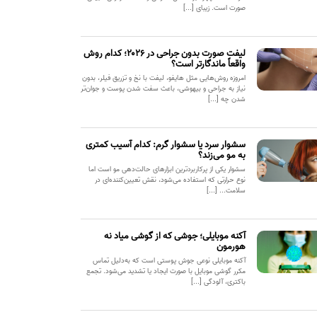
صورت است. زیبای [...]
لیفت صورت بدون جراحی در ۲۰۲۶؛ کدام روش
واقعاً ماندگارتر است؟
امروزه روش‌هایی مثل هایفو، لیفت با نخ و تزریق فیلر، بدون
نیاز به جراحی و بیهوشی، باعث سفت شدن پوست و جوان‌تر
شدن چه [...]
سشوار سرد یا سشوار گرم: کدام آسیب کمتری
به مو می‌زند؟
سشوار یکی از پرکاربردترین ابزارهای حالت‌دهی مو است اما
نوع حرارتی که استفاده می‌شود، نقش تعیین‌کننده‌ای در
سلامت... [...]
آکنه موبایلی؛ جوشی که از گوشی میاد نه
هورمون
آکنه موبایلی نوعی جوش پوستی است که به‌دلیل تماس
مکرر گوشی موبایل با صورت ایجاد یا تشدید می‌شود. تجمع
باکتری، آلودگی [...]