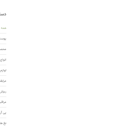
دسته
همه
پوست 
محصول
انواع
لوازم
مرابق
ریزش 
مراقب
پی آر
نخ ها