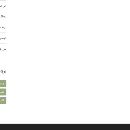
جراحی
بوتا
لیفت 
دیسپ
لیزر و
برچ
درم
کلین
کلی