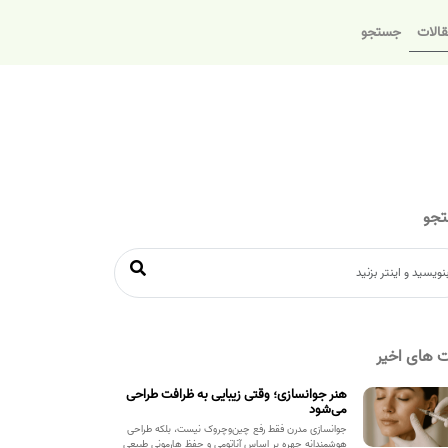
الات
جستجو
جو
 های اخیر
هنر جوانسازی؛ وقتی زیبایی به ظرافت طراحی
می‌شود
جوانسازی مدرن فقط رفع چین‌وچروک نیست، بلکه طراحی
هوشمندانه چهره بر اساس آناتومی و حفظ هارمونی طبیعی