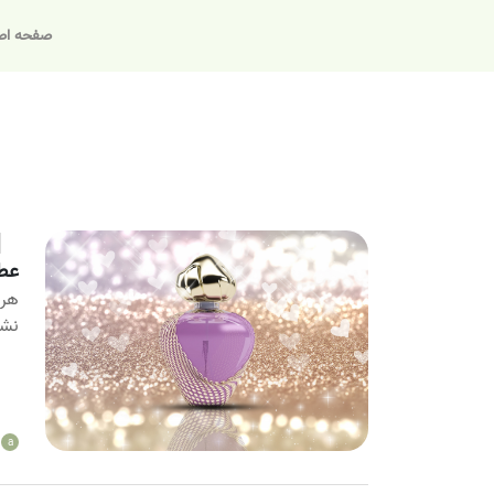
صفحه اص
عطر 
هر 
نشا
a