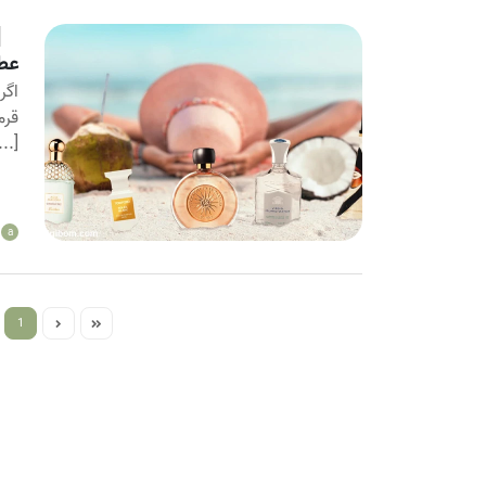
عطر
اگر
قرم
...]
a
1