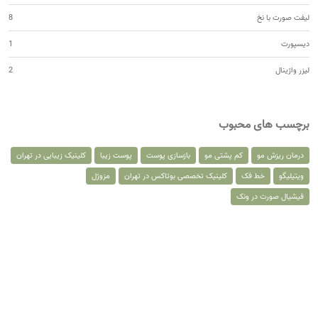
لیفت صورت با نخ
8
دیسپورت
1
لیزر واژینال
2
برچسب های محبوب
درمان ریزش مو
کم پشتی مو
بازسازی پوست
پوست زیبا
کلینیک زیبایی در تهران
ویتیلیگو
خط فک
کلینیک تخصصی بوتاکس در تهران
مزوژل
فیشیال صورت در ونک