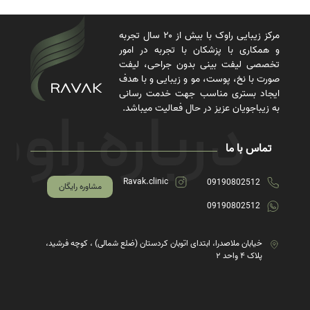
مرکز زیبایی راوک با بیش از ۲۰ سال تجربه
و همکاری با پزشکان با تجربه در امور
تخصصی لیفت بینی بدون جراحی، لیفت
صورت با نخ، پوست، مو و زیبایی و با هدف
ایجاد بستری مناسب جهت خدمت رسانی
به زیباجویان عزیز در حال فعالیت میباشد.
تماس با ما
Ravak.clinic
09190802512
مشاوره رایگان
09190802512
خیابان ملاصدرا، ابتدای اتوبان کردستان (ضلع شمالی) ، کوچه فرشید،
پلاک ۴ واحد ۲