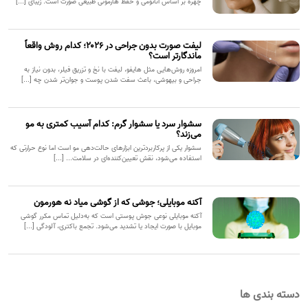
چهره بر اساس آناتومی و حفظ هارمونی طبیعی صورت است. زیبای [...]
لیفت صورت بدون جراحی در ۲۰۲۶؛ کدام روش واقعاً
ماندگارتر است؟
امروزه روش‌هایی مثل هایفو، لیفت با نخ و تزریق فیلر، بدون نیاز به
جراحی و بیهوشی، باعث سفت شدن پوست و جوان‌تر شدن چه [...]
سشوار سرد یا سشوار گرم: کدام آسیب کمتری به مو
می‌زند؟
سشوار یکی از پرکاربردترین ابزارهای حالت‌دهی مو است اما نوع حرارتی که
استفاده می‌شود، نقش تعیین‌کننده‌ای در سلامت... [...]
آکنه موبایلی؛ جوشی که از گوشی میاد نه هورمون
آکنه موبایلی نوعی جوش پوستی است که به‌دلیل تماس مکرر گوشی
موبایل با صورت ایجاد یا تشدید می‌شود. تجمع باکتری، آلودگی [...]
دسته بندی ها