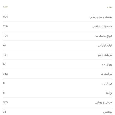
همه
992
پوست و مو و زیبایی
904
محصولات مراقبتی
256
انواع ماسک ها
104
لوازم آرایشی
42
مرابقت از مو
121
ریزش مو
65
مراقبت ها
312
پی آر پی
8
نخ ها
8
جراحی و زیبایی
365
بوتاکس
38