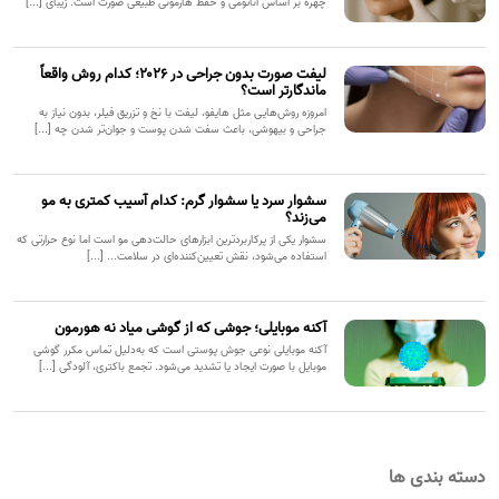
چهره بر اساس آناتومی و حفظ هارمونی طبیعی صورت است. زیبای [...]
لیفت صورت بدون جراحی در ۲۰۲۶؛ کدام روش واقعاً
ماندگارتر است؟
امروزه روش‌هایی مثل هایفو، لیفت با نخ و تزریق فیلر، بدون نیاز به
جراحی و بیهوشی، باعث سفت شدن پوست و جوان‌تر شدن چه [...]
سشوار سرد یا سشوار گرم: کدام آسیب کمتری به مو
می‌زند؟
سشوار یکی از پرکاربردترین ابزارهای حالت‌دهی مو است اما نوع حرارتی که
استفاده می‌شود، نقش تعیین‌کننده‌ای در سلامت... [...]
آکنه موبایلی؛ جوشی که از گوشی میاد نه هورمون
آکنه موبایلی نوعی جوش پوستی است که به‌دلیل تماس مکرر گوشی
موبایل با صورت ایجاد یا تشدید می‌شود. تجمع باکتری، آلودگی [...]
دسته بندی ها