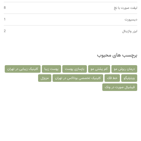
لیفت صورت با نخ
8
دیسپورت
1
لیزر واژینال
2
برچسب های محبوب
درمان ریزش مو
کم پشتی مو
بازسازی پوست
پوست زیبا
کلینیک زیبایی در تهران
ویتیلیگو
خط فک
کلینیک تخصصی بوتاکس در تهران
مزوژل
فیشیال صورت در ونک