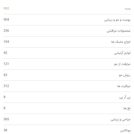
همه
992
پوست و مو و زیبایی
904
محصولات مراقبتی
256
انواع ماسک ها
104
لوازم آرایشی
42
مرابقت از مو
121
ریزش مو
65
مراقبت ها
312
پی آر پی
8
نخ ها
8
جراحی و زیبایی
365
بوتاکس
38