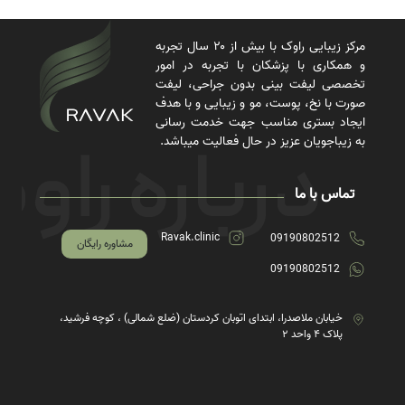
مرکز زیبایی راوک با بیش از ۲۰ سال تجربه
و همکاری با پزشکان با تجربه در امور
تخصصی لیفت بینی بدون جراحی، لیفت
صورت با نخ، پوست، مو و زیبایی و با هدف
ایجاد بستری مناسب جهت خدمت رسانی
به زیباجویان عزیز در حال فعالیت میباشد.
تماس با ما
Ravak.clinic
09190802512
مشاوره رایگان
09190802512
خیابان ملاصدرا، ابتدای اتوبان کردستان (ضلع شمالی) ، کوچه فرشید،
پلاک ۴ واحد ۲