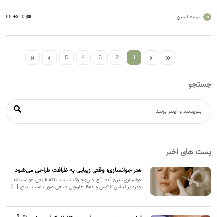
a
ادمین
0
88
توسط
5
4
3
2
1
جستجو
پست های اخیر
هنر جوانسازی؛ وقتی زیبایی به ظرافت طراحی می‌شود
جوانسازی مدرن فقط رفع چین‌وچروک نیست، بلکه طراحی هوشمندانه
چهره بر اساس آناتومی و حفظ هارمونی طبیعی صورت است. زیبای [...]