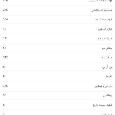
پوست و مو و زیبایی
904
محصولات مراقبتی
256
انواع ماسک ها
104
لوازم آرایشی
42
مرابقت از مو
121
ریزش مو
65
مراقبت ها
312
پی آر پی
8
نخ ها
8
جراحی و زیبایی
365
بوتاکس
38
لیفت صورت با نخ
8
دیسپورت
1