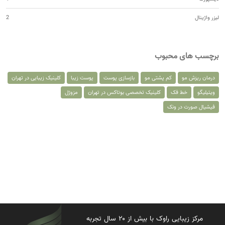
لیزر واژینال
2
برچسب های محبوب
درمان ریزش مو
کم پشتی مو
بازسازی پوست
پوست زیبا
کلینیک زیبایی در تهران
ویتیلیگو
خط فک
کلینیک تخصصی بوتاکس در تهران
مزوژل
فیشیال صورت در ونک
مرکز زیبایی راوک با بیش از ۲۰ سال تجربه