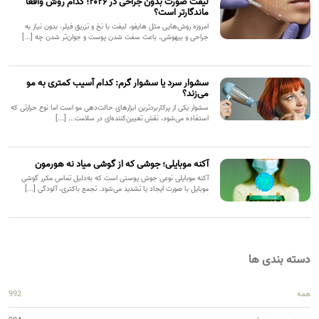
لیفت صورت بدون جراحی در ۲۰۲۶؛ کدام روش واقعاً
ماندگارتر است؟
امروزه روش‌هایی مثل هایفو، لیفت با نخ و تزریق فیلر، بدون نیاز به
جراحی و بیهوشی، باعث سفت شدن پوست و جوان‌تر شدن چه [...]
سشوار سرد یا سشوار گرم: کدام آسیب کمتری به مو
می‌زند؟
سشوار یکی از پرکاربردترین ابزارهای حالت‌دهی مو است اما نوع حرارتی که
استفاده می‌شود، نقش تعیین‌کننده‌ای در سلامت... [...]
آکنه موبایلی؛ جوشی که از گوشی میاد نه هورمون
آکنه موبایلی نوعی جوش پوستی است که به‌دلیل تماس مکرر گوشی
موبایل با صورت ایجاد یا تشدید می‌شود. تجمع باکتری، آلودگی [...]
دسته بندی ها
همه
992