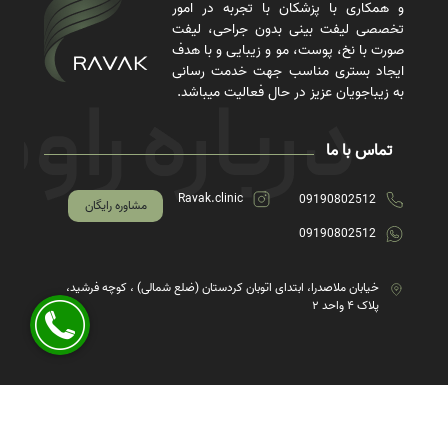
و همکاری با پزشکان با تجربه در امور
تخصصی لیفت بینی بدون جراحی، لیفت
صورت با نخ، پوست، مو و زیبایی و با هدف
ایجاد بستری مناسب جهت خدمت رسانی
به زیباجویان عزیز در حال فعالیت میباشد.
تماس با ما
Ravak.clinic
09190802512
مشاوره رایگان
09190802512
خیابان ملاصدرا، ابتدای اتوبان کردستان (ضلع شمالی) ، کوچه فرشید،
پلاک ۴ واحد ۲
از تخفیف‌ها و جدیدترین‌های راوک باخبر شوید: