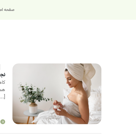
صفحه اص
نجا
کاه
هم‌
...]
a