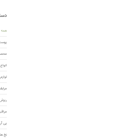
دسته
همه
پوست 
محصول
انواع
لوازم
مرابق
ریزش 
مراقب
پی آر
نخ ها