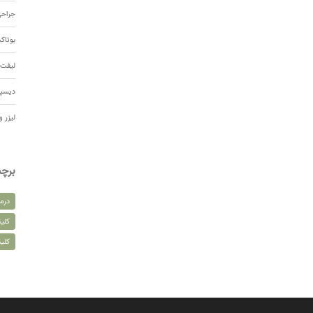
جراحی
بوتا
لیفت 
دیسپ
لیزر و
برچ
درم
کلین
کلی