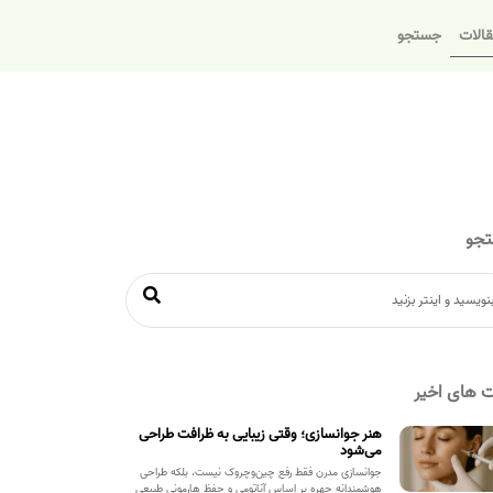
الات
جستجو
جو
 های اخیر
هنر جوانسازی؛ وقتی زیبایی به ظرافت طراحی
می‌شود
جوانسازی مدرن فقط رفع چین‌وچروک نیست، بلکه طراحی
هوشمندانه چهره بر اساس آناتومی و حفظ هارمونی طبیعی