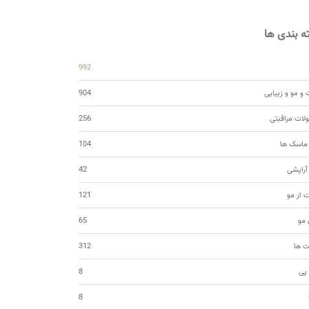
 بندی ها
992
و مو و زیبایی
904
ات مراقبتی
256
 ماسک ها
104
 آرایشی
42
ت از مو
121
مو
65
ت ها
312
 پی
8
8