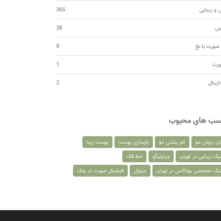
 و زیبایی
365
کس
38
صورت با نخ
8
ورت
1
اژینال
2
سب های محبوب
ان ریزش مو
کم پشتی مو
بازسازی پوست
پوست زیبا
یک زیبایی در تهران
ویتیلیگو
خط فک
نیک تخصصی بوتاکس در تهران
مزوژل
فیشیال صورت در ونک