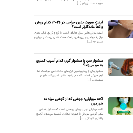
صورت است. زیبای [...]
لیفت صورت بدون جراحی در ۲۰۲۶؛ کدام روش
واقعاً ماندگارتر است؟
امروزه روش‌هایی مثل هایفو، لیفت با نخ و تزریق فیلر، بدون
نیاز به جراحی و بیهوشی، باعث سفت شدن پوست و جوان‌تر
شدن چه [...]
سشوار سرد یا سشوار گرم: کدام آسیب کمتری
به مو می‌زند؟
سشوار یکی از پرکاربردترین ابزارهای حالت‌دهی مو است اما
نوع حرارتی که استفاده می‌شود، نقش تعیین‌کننده‌ای در
سلامت... [...]
آکنه موبایلی؛ جوشی که از گوشی میاد نه
هورمون
آکنه موبایلی نوعی جوش پوستی است که به‌دلیل تماس
مکرر گوشی موبایل با صورت ایجاد یا تشدید می‌شود. تجمع
باکتری، آلودگی [...]