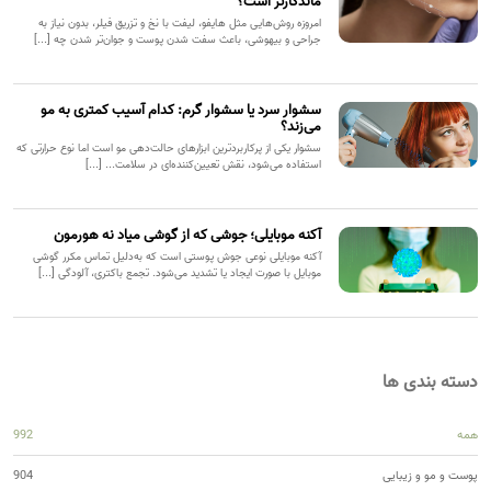
ماندگارتر است؟
امروزه روش‌هایی مثل هایفو، لیفت با نخ و تزریق فیلر، بدون نیاز به
جراحی و بیهوشی، باعث سفت شدن پوست و جوان‌تر شدن چه [...]
سشوار سرد یا سشوار گرم: کدام آسیب کمتری به مو
می‌زند؟
سشوار یکی از پرکاربردترین ابزارهای حالت‌دهی مو است اما نوع حرارتی که
استفاده می‌شود، نقش تعیین‌کننده‌ای در سلامت... [...]
آکنه موبایلی؛ جوشی که از گوشی میاد نه هورمون
آکنه موبایلی نوعی جوش پوستی است که به‌دلیل تماس مکرر گوشی
موبایل با صورت ایجاد یا تشدید می‌شود. تجمع باکتری، آلودگی [...]
دسته بندی ها
همه
992
پوست و مو و زیبایی
904