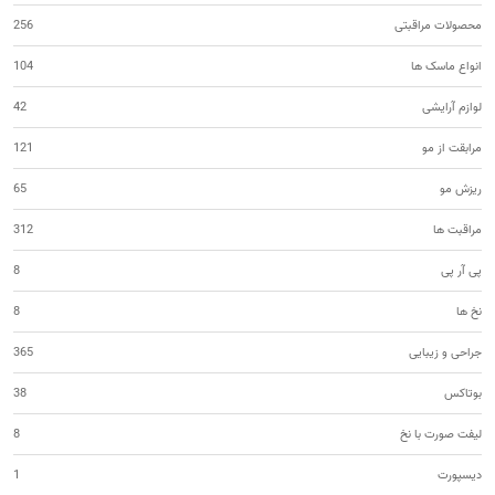
محصولات مراقبتی
256
انواع ماسک ها
104
لوازم آرایشی
42
مرابقت از مو
121
ریزش مو
65
مراقبت ها
312
پی آر پی
8
نخ ها
8
جراحی و زیبایی
365
بوتاکس
38
لیفت صورت با نخ
8
دیسپورت
1