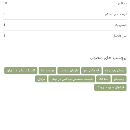
بوتاکس
38
لیفت صورت با نخ
8
دیسپورت
1
لیزر واژینال
2
برچسب های محبوب
درمان ریزش مو
کم پشتی مو
بازسازی پوست
پوست زیبا
کلینیک زیبایی در تهران
ویتیلیگو
خط فک
کلینیک تخصصی بوتاکس در تهران
مزوژل
فیشیال صورت در ونک