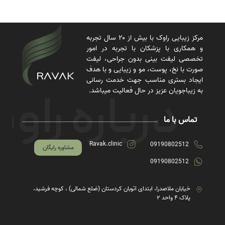
مرکز زیبایی راوک با بیش از ۲۰ سال تجربه
و همکاری با پزشکان با تجربه در امور
تخصصی لیفت بینی بدون جراحی، لیفت
صورت با نخ، پوست، مو و زیبایی و با هدف
ایجاد بستری مناسب جهت خدمت رسانی
به زیباجویان عزیز در حال فعالیت میباشد.
تماس با ما
Ravak.clinic
09190802512
مشاوره رایگان
09190802512
خیابان ملاصدرا، ابتدای اتوبان کردستان (ضلع شمالی) ، کوچه فرشید،
پلاک ۴ واحد ۲