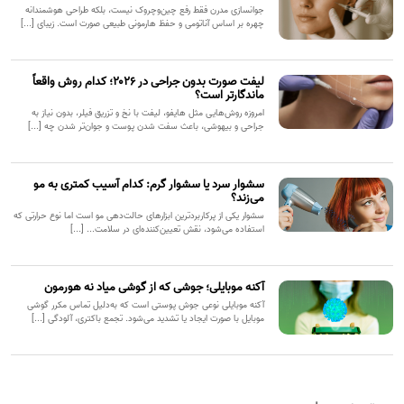
جوانسازی مدرن فقط رفع چین‌وچروک نیست، بلکه طراحی هوشمندانه
چهره بر اساس آناتومی و حفظ هارمونی طبیعی صورت است. زیبای [...]
لیفت صورت بدون جراحی در ۲۰۲۶؛ کدام روش واقعاً
ماندگارتر است؟
امروزه روش‌هایی مثل هایفو، لیفت با نخ و تزریق فیلر، بدون نیاز به
جراحی و بیهوشی، باعث سفت شدن پوست و جوان‌تر شدن چه [...]
سشوار سرد یا سشوار گرم: کدام آسیب کمتری به مو
می‌زند؟
سشوار یکی از پرکاربردترین ابزارهای حالت‌دهی مو است اما نوع حرارتی که
استفاده می‌شود، نقش تعیین‌کننده‌ای در سلامت... [...]
آکنه موبایلی؛ جوشی که از گوشی میاد نه هورمون
آکنه موبایلی نوعی جوش پوستی است که به‌دلیل تماس مکرر گوشی
موبایل با صورت ایجاد یا تشدید می‌شود. تجمع باکتری، آلودگی [...]