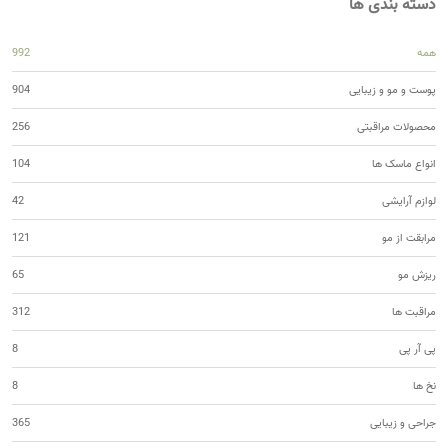
دسته بندی ها
همه
992
پوست و مو و زیبایی
904
محصولات مراقبتی
256
انواع ماسک ها
104
لوازم آرایشی
42
مرابقت از مو
121
ریزش مو
65
مراقبت ها
312
پی آر پی
8
نخ ها
8
جراحی و زیبایی
365