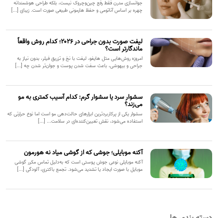
جوانسازی مدرن فقط رفع چین‌وچروک نیست، بلکه طراحی هوشمندانه
چهره بر اساس آناتومی و حفظ هارمونی طبیعی صورت است. زیبای [...]
لیفت صورت بدون جراحی در ۲۰۲۶؛ کدام روش واقعاً
ماندگارتر است؟
امروزه روش‌هایی مثل هایفو، لیفت با نخ و تزریق فیلر، بدون نیاز به
جراحی و بیهوشی، باعث سفت شدن پوست و جوان‌تر شدن چه [...]
سشوار سرد یا سشوار گرم: کدام آسیب کمتری به مو
می‌زند؟
سشوار یکی از پرکاربردترین ابزارهای حالت‌دهی مو است اما نوع حرارتی که
استفاده می‌شود، نقش تعیین‌کننده‌ای در سلامت... [...]
آکنه موبایلی؛ جوشی که از گوشی میاد نه هورمون
آکنه موبایلی نوعی جوش پوستی است که به‌دلیل تماس مکرر گوشی
موبایل با صورت ایجاد یا تشدید می‌شود. تجمع باکتری، آلودگی [...]