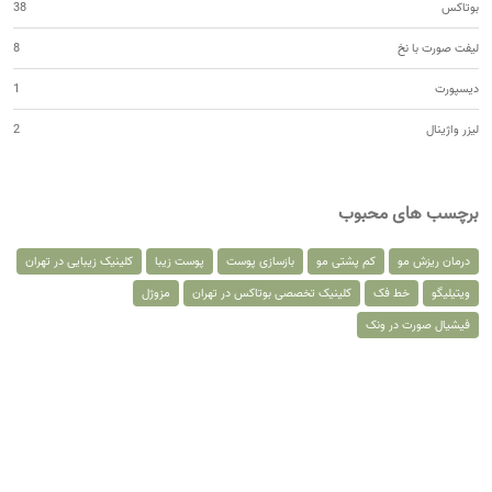
بوتاکس
38
لیفت صورت با نخ
8
دیسپورت
1
لیزر واژینال
2
برچسب های محبوب
درمان ریزش مو
کم پشتی مو
بازسازی پوست
پوست زیبا
کلینیک زیبایی در تهران
ویتیلیگو
خط فک
کلینیک تخصصی بوتاکس در تهران
مزوژل
فیشیال صورت در ونک