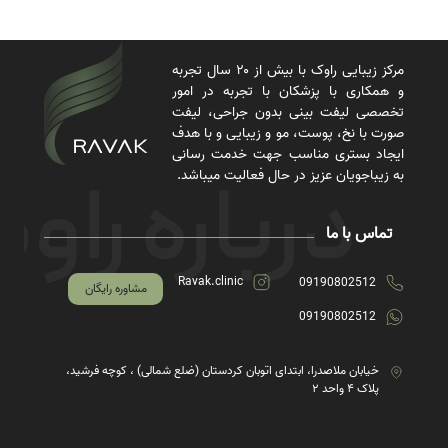
مرکز زیبایی راوک با بیش از ۲۰ سال تجربه
و همکاری با پزشکان با تجربه در امور
تخصصی لیفت بینی بدون جراحی، لیفت
صورت با نخ، پوست، مو و زیبایی و با هدف
ایجاد بستری مناسب جهت خدمت رسانی
به زیباجویان عزیز در حال فعالیت میباشد.
تماس با ما
Ravak.clinic
09190802512
مشاوره رایگان
09190802512
خیابان ملاصدرا، ابتدای اتوبان کردستان (ضلع شمالی) ، کوچه فرشید،
پلاک ۴ واحد ۲