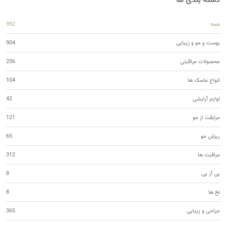
دسته بندی ها
همه
992
پوست و مو و زیبایی
904
محصولات مراقبتی
256
انواع ماسک ها
104
لوازم آرایشی
42
مرابقت از مو
121
ریزش مو
65
مراقبت ها
312
پی آر پی
8
نخ ها
8
جراحی و زیبایی
365