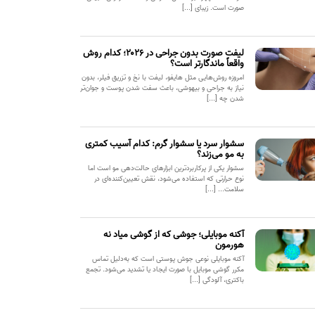
صورت است. زیبای [...]
لیفت صورت بدون جراحی در ۲۰۲۶؛ کدام روش
واقعاً ماندگارتر است؟
امروزه روش‌هایی مثل هایفو، لیفت با نخ و تزریق فیلر، بدون
نیاز به جراحی و بیهوشی، باعث سفت شدن پوست و جوان‌تر
شدن چه [...]
سشوار سرد یا سشوار گرم: کدام آسیب کمتری
به مو می‌زند؟
سشوار یکی از پرکاربردترین ابزارهای حالت‌دهی مو است اما
نوع حرارتی که استفاده می‌شود، نقش تعیین‌کننده‌ای در
سلامت... [...]
آکنه موبایلی؛ جوشی که از گوشی میاد نه
هورمون
آکنه موبایلی نوعی جوش پوستی است که به‌دلیل تماس
مکرر گوشی موبایل با صورت ایجاد یا تشدید می‌شود. تجمع
باکتری، آلودگی [...]