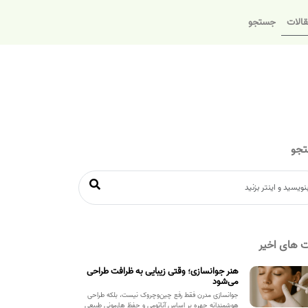
الات
جستجو
جو
 های اخیر
هنر جوانسازی؛ وقتی زیبایی به ظرافت طراحی
می‌شود
جوانسازی مدرن فقط رفع چین‌وچروک نیست، بلکه طراحی
هوشمندانه چهره بر اساس آناتومی و حفظ هارمونی طبیعی