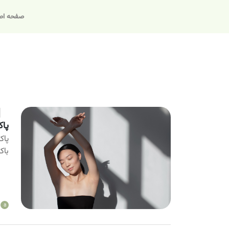
صفحه اص
پاک
پاک
باک
a