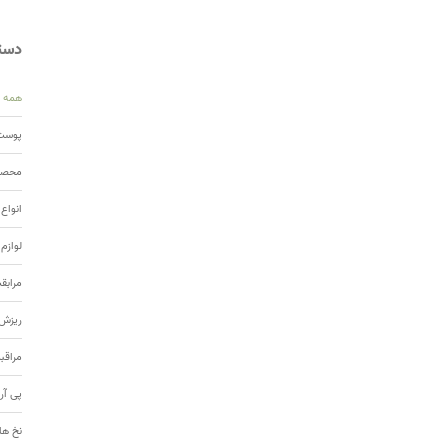
دسته
همه
پوست 
محصول
انواع
لوازم
مرابق
ریزش 
مراقب
پی آر
نخ ها