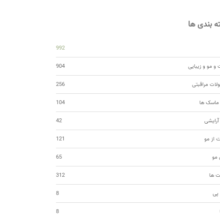
 بندی ها
992
و مو و زیبایی
904
ات مراقبتی
256
 ماسک ها
104
 آرایشی
42
ت از مو
121
مو
65
ت ها
312
 پی
8
8