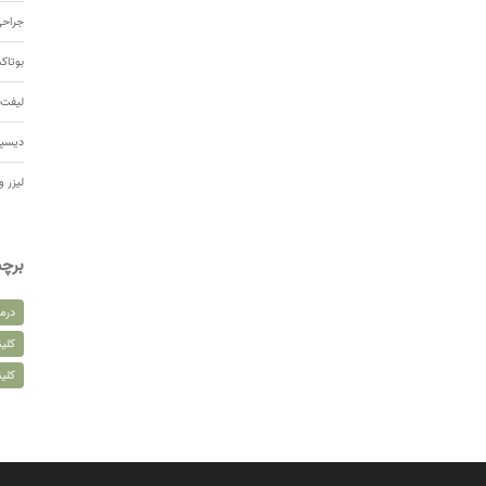
جراحی
بوتا
لیفت 
دیسپ
لیزر و
برچ
درم
کلین
کلی