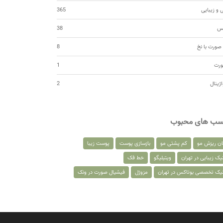
 و زیبایی
365
کس
38
صورت با نخ
8
ورت
1
اژینال
2
سب های محبوب
ان ریزش مو
کم پشتی مو
بازسازی پوست
پوست زیبا
یک زیبایی در تهران
ویتیلیگو
خط فک
نیک تخصصی بوتاکس در تهران
مزوژل
فیشیال صورت در ونک