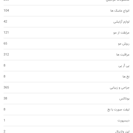
انواع ماسک ها
104
لوازم آرایشی
42
مرابقت از مو
121
ریزش مو
65
مراقبت ها
312
پی آر پی
8
نخ ها
8
جراحی و زیبایی
365
بوتاکس
38
لیفت صورت با نخ
8
دیسپورت
1
لیزر واژینال
2