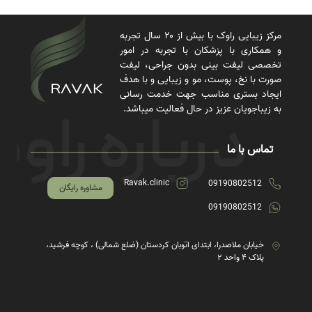
مرکز زیبایی راوک با بیش از ۲۰ سال تجربه
و همکاری با پزشکان با تجربه در امور
تخصصی لیفت بینی بدون جراحی، لیفت
صورت با نخ، پوست، مو و زیبایی و با هدف
ایجاد بستری مناسب جهت خدمت رسانی
به زیباجویان عزیز در حال فعالیت میباشد.
تماس با ما
Ravak.clinic
09190802512
مشاوره رایگان
09190802512
خیابان ملاصدرا، ابتدای اتوبان کردستان (ضلع شمالی) ، کوچه فرشید،
پلاک ۴ واحد ۲