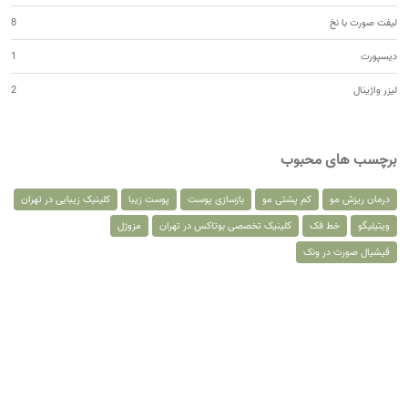
لیفت صورت با نخ
8
دیسپورت
1
لیزر واژینال
2
برچسب های محبوب
درمان ریزش مو
کم پشتی مو
بازسازی پوست
پوست زیبا
کلینیک زیبایی در تهران
ویتیلیگو
خط فک
کلینیک تخصصی بوتاکس در تهران
مزوژل
فیشیال صورت در ونک