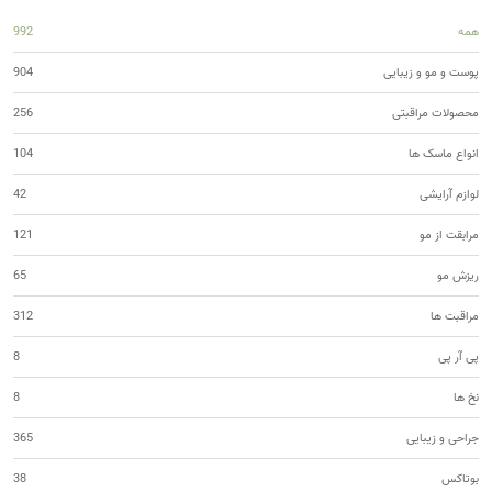
همه
992
پوست و مو و زیبایی
904
محصولات مراقبتی
256
انواع ماسک ها
104
لوازم آرایشی
42
مرابقت از مو
121
ریزش مو
65
مراقبت ها
312
پی آر پی
8
نخ ها
8
جراحی و زیبایی
365
بوتاکس
38