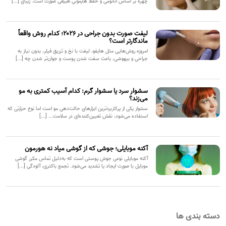
چهره بر اساس آناتومی و حفظ هارمونی طبیعی صورت است. زیبای [...]
لیفت صورت بدون جراحی در ۲۰۲۶؛ کدام روش واقعاً
ماندگارتر است؟
امروزه روش‌هایی مثل هایفو، لیفت با نخ و تزریق فیلر، بدون نیاز به
جراحی و بیهوشی، باعث سفت شدن پوست و جوان‌تر شدن چه [...]
سشوار سرد یا سشوار گرم: کدام آسیب کمتری به مو
می‌زند؟
سشوار یکی از پرکاربردترین ابزارهای حالت‌دهی مو است اما نوع حرارتی که
استفاده می‌شود، نقش تعیین‌کننده‌ای در سلامت... [...]
آکنه موبایلی؛ جوشی که از گوشی میاد نه هورمون
آکنه موبایلی نوعی جوش پوستی است که به‌دلیل تماس مکرر گوشی
موبایل با صورت ایجاد یا تشدید می‌شود. تجمع باکتری، آلودگی [...]
دسته بندی ها