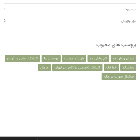
دیسپورت
1
لیزر واژینال
2
برچسب های محبوب
درمان ریزش مو
کم پشتی مو
بازسازی پوست
پوست زیبا
کلینیک زیبایی در تهران
ویتیلیگو
خط فک
کلینیک تخصصی بوتاکس در تهران
مزوژل
فیشیال صورت در ونک