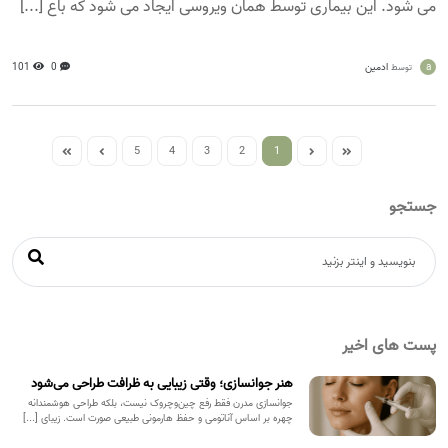
می شود. این بیماری توسط همان ویروسی ایجاد می شود که باع [...]
a
ادمین
0
101
توسط
5
4
3
2
1
جستجو
پست های اخیر
هنر جوانسازی؛ وقتی زیبایی به ظرافت طراحی می‌شود
جوانسازی مدرن فقط رفع چین‌وچروک نیست، بلکه طراحی هوشمندانه
چهره بر اساس آناتومی و حفظ هارمونی طبیعی صورت است. زیبای [...]