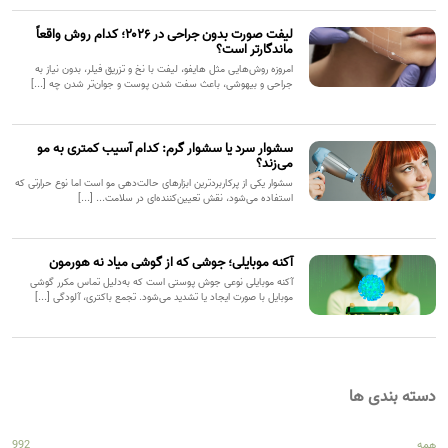
لیفت صورت بدون جراحی در ۲۰۲۶؛ کدام روش واقعاً
ماندگارتر است؟
امروزه روش‌هایی مثل هایفو، لیفت با نخ و تزریق فیلر، بدون نیاز به
جراحی و بیهوشی، باعث سفت شدن پوست و جوان‌تر شدن چه [...]
سشوار سرد یا سشوار گرم: کدام آسیب کمتری به مو
می‌زند؟
سشوار یکی از پرکاربردترین ابزارهای حالت‌دهی مو است اما نوع حرارتی که
استفاده می‌شود، نقش تعیین‌کننده‌ای در سلامت... [...]
آکنه موبایلی؛ جوشی که از گوشی میاد نه هورمون
آکنه موبایلی نوعی جوش پوستی است که به‌دلیل تماس مکرر گوشی
موبایل با صورت ایجاد یا تشدید می‌شود. تجمع باکتری، آلودگی [...]
دسته بندی ها
همه
992