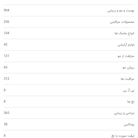
پوست و مو و زیبایی
904
محصولات مراقبتی
256
انواع ماسک ها
104
لوازم آرایشی
42
مرابقت از مو
121
ریزش مو
65
مراقبت ها
312
پی آر پی
8
نخ ها
8
جراحی و زیبایی
365
بوتاکس
38
لیفت صورت با نخ
8