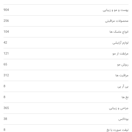
پوست و مو و زیبایی
904
محصولات مراقبتی
256
انواع ماسک ها
104
لوازم آرایشی
42
مرابقت از مو
121
ریزش مو
65
مراقبت ها
312
پی آر پی
8
نخ ها
8
جراحی و زیبایی
365
بوتاکس
38
لیفت صورت با نخ
8