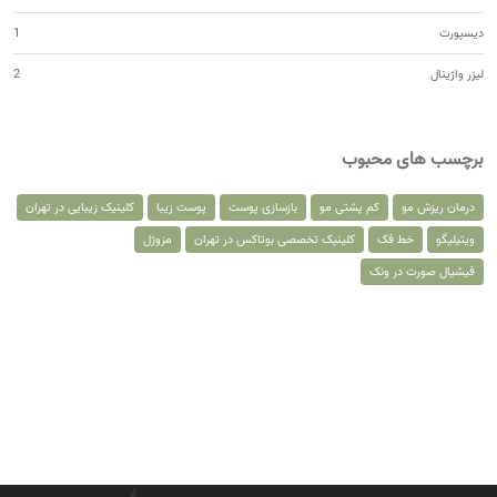
دیسپورت
1
لیزر واژینال
2
برچسب های محبوب
درمان ریزش مو
کم پشتی مو
بازسازی پوست
پوست زیبا
کلینیک زیبایی در تهران
ویتیلیگو
خط فک
کلینیک تخصصی بوتاکس در تهران
مزوژل
فیشیال صورت در ونک