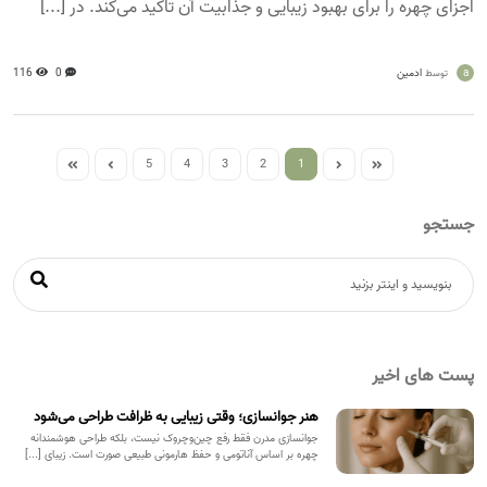
اجزای چهره را برای بهبود زیبایی و جذابیت آن تاکید می‌کند. در [...]
a
ادمین
0
116
توسط
5
4
3
2
1
جستجو
پست های اخیر
هنر جوانسازی؛ وقتی زیبایی به ظرافت طراحی می‌شود
جوانسازی مدرن فقط رفع چین‌وچروک نیست، بلکه طراحی هوشمندانه
چهره بر اساس آناتومی و حفظ هارمونی طبیعی صورت است. زیبای [...]