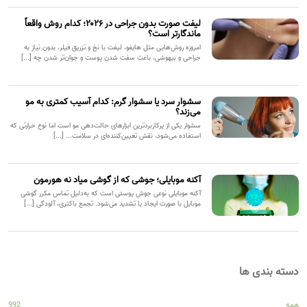
لیفت صورت بدون جراحی در ۲۰۲۶؛ کدام روش واقعاً
ماندگارتر است؟
امروزه روش‌هایی مثل هایفو، لیفت با نخ و تزریق فیلر، بدون نیاز به
جراحی و بیهوشی، باعث سفت شدن پوست و جوان‌تر شدن چه [...]
سشوار سرد یا سشوار گرم: کدام آسیب کمتری به مو
می‌زند؟
سشوار یکی از پرکاربردترین ابزارهای حالت‌دهی مو است اما نوع حرارتی که
استفاده می‌شود، نقش تعیین‌کننده‌ای در سلامت... [...]
آکنه موبایلی؛ جوشی که از گوشی میاد نه هورمون
آکنه موبایلی نوعی جوش پوستی است که به‌دلیل تماس مکرر گوشی
موبایل با صورت ایجاد یا تشدید می‌شود. تجمع باکتری، آلودگی [...]
دسته بندی ها
همه
992