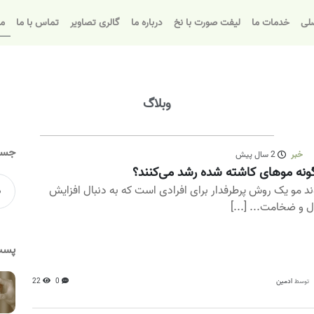
لی
خدمات ما
لیفت صورت با نخ
درباره ما
گالری تصاویر
تماس با ما
مق
وبلاگ
جست
خبر
2 سال پیش
نه موهای کاشته شده رشد می‌کنند؟
ند مو یک روش پرطرفدار برای افرادی است که به دنبال افزایش
 و ضخامت... [...]
پست
ادمین
0
22
توسط