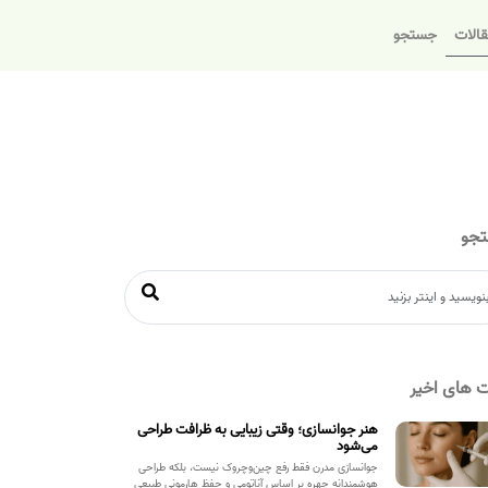
الات
جستجو
جو
 های اخیر
هنر جوانسازی؛ وقتی زیبایی به ظرافت طراحی
می‌شود
جوانسازی مدرن فقط رفع چین‌وچروک نیست، بلکه طراحی
هوشمندانه چهره بر اساس آناتومی و حفظ هارمونی طبیعی