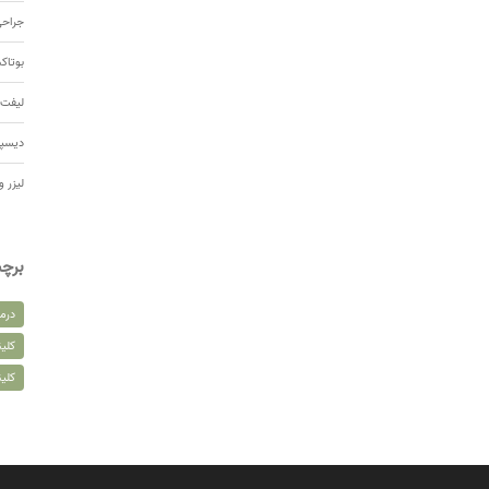
جراحی
بوتا
لیفت 
دیسپ
لیزر و
برچ
درم
کلین
کلی