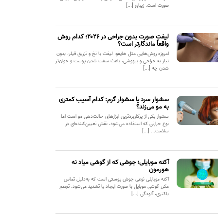
صورت است. زیبای [...]
لیفت صورت بدون جراحی در ۲۰۲۶؛ کدام روش
واقعاً ماندگارتر است؟
امروزه روش‌هایی مثل هایفو، لیفت با نخ و تزریق فیلر، بدون
نیاز به جراحی و بیهوشی، باعث سفت شدن پوست و جوان‌تر
شدن چه [...]
سشوار سرد یا سشوار گرم: کدام آسیب کمتری
به مو می‌زند؟
سشوار یکی از پرکاربردترین ابزارهای حالت‌دهی مو است اما
نوع حرارتی که استفاده می‌شود، نقش تعیین‌کننده‌ای در
سلامت... [...]
آکنه موبایلی؛ جوشی که از گوشی میاد نه
هورمون
آکنه موبایلی نوعی جوش پوستی است که به‌دلیل تماس
مکرر گوشی موبایل با صورت ایجاد یا تشدید می‌شود. تجمع
باکتری، آلودگی [...]