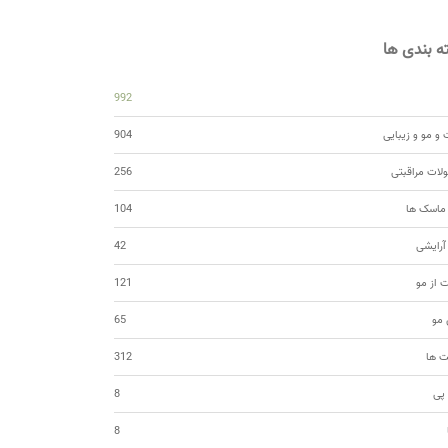
 بندی ها
992
و مو و زیبایی
904
ات مراقبتی
256
 ماسک ها
104
 آرایشی
42
ت از مو
121
مو
65
ت ها
312
 پی
8
8