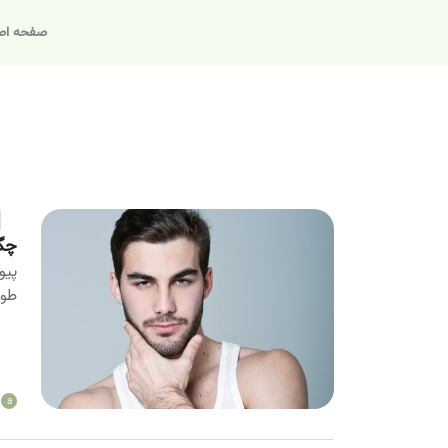
صفحه اص
چگو
پیو
طول
a