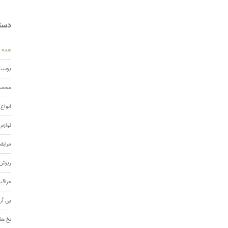
دسته
همه
پوست 
محصول
انواع
لوازم
مرابق
ریزش 
مراقب
پی آر
نخ ها