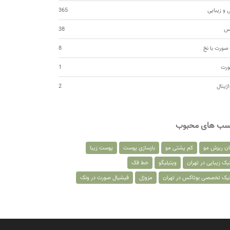
 و زیبایی
365
کس
38
صورت با نخ
8
ورت
1
اژینال
2
سب های محبوب
ان ریزش مو
کم پشتی مو
بازسازی پوست
پوست زیبا
یک زیبایی در تهران
ویتیلیگو
خط فک
نیک تخصصی بوتاکس در تهران
مزوژل
فیشیال صورت در ونک