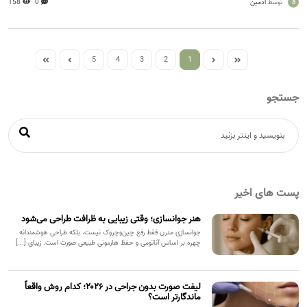
a
ادمین
0
158
توسط
5
4
3
2
1
جستجو
پست های اخیر
هنر جوانسازی؛ وقتی زیبایی به ظرافت طراحی می‌شود
جوانسازی مدرن فقط رفع چین‌وچروک نیست، بلکه طراحی هوشمندانه
چهره بر اساس آناتومی و حفظ هارمونی طبیعی صورت است. زیبای [...]
لیفت صورت بدون جراحی در ۲۰۲۶؛ کدام روش واقعاً
ماندگارتر است؟