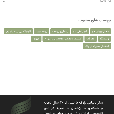
لیزر واژینال
2
برچسب های محبوب
درمان ریزش مو
کم پشتی مو
بازسازی پوست
پوست زیبا
کلینیک زیبایی در تهران
ویتیلیگو
خط فک
کلینیک تخصصی بوتاکس در تهران
مزوژل
فیشیال صورت در ونک
مرکز زیبایی راوک با بیش از ۲۰ سال تجربه
و همکاری با پزشکان با تجربه در امور
تخصصی لیفت بینی بدون جراحی، لیفت