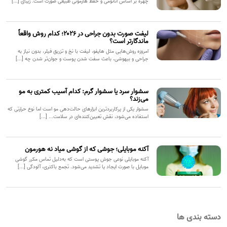
چهره بر اساس آناتومی و حفظ هارمونی طبیعی صورت است. زیبای [...]
لیفت صورت بدون جراحی در ۲۰۲۶؛ کدام روش واقعاً
ماندگارتر است؟
امروزه روش‌هایی مثل هایفو، لیفت با نخ و تزریق فیلر، بدون نیاز به
جراحی و بیهوشی، باعث سفت شدن پوست و جوان‌تر شدن چه [...]
سشوار سرد یا سشوار گرم: کدام آسیب کمتری به مو
می‌زند؟
سشوار یکی از پرکاربردترین ابزارهای حالت‌دهی مو است اما نوع حرارتی که
استفاده می‌شود، نقش تعیین‌کننده‌ای در سلامت... [...]
آکنه موبایلی؛ جوشی که از گوشی میاد نه هورمون
آکنه موبایلی نوعی جوش پوستی است که به‌دلیل تماس مکرر گوشی
موبایل با صورت ایجاد یا تشدید می‌شود. تجمع باکتری، آلودگی [...]
دسته بندی ها