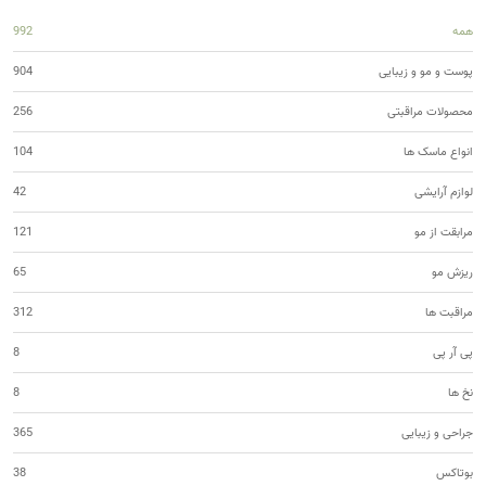
همه
992
پوست و مو و زیبایی
904
محصولات مراقبتی
256
انواع ماسک ها
104
لوازم آرایشی
42
مرابقت از مو
121
ریزش مو
65
مراقبت ها
312
پی آر پی
8
نخ ها
8
جراحی و زیبایی
365
بوتاکس
38