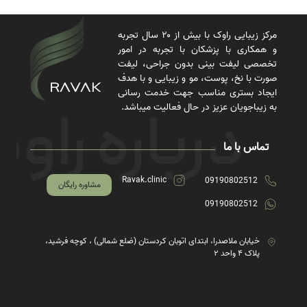
مرکز زیبایی راوک با بیش از ۲۰ سال تجربه
و همکاری با پزشکان با تجربه در امور
تخصصی لیفت بینی بدون جراحی، لیفت
صورت با نخ، پوست، مو و زیبایی و با هدف
ایجاد بستری مناسب جهت خدمت رسانی
به زیباجویان عزیز در حال فعالیت میباشد.
تماس با ما
Ravak.clinic
09190802512
مشاوره رایگان
09190802512
خیابان ملاصدرا، ابتدای اتوبان کردستان (ضلع شمالی) ، کوچه فرشید،
پلاک ۴ واحد ۲