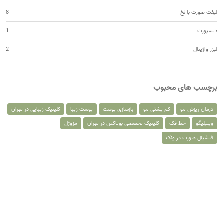
لیفت صورت با نخ
8
دیسپورت
1
لیزر واژینال
2
برچسب های محبوب
درمان ریزش مو
کم پشتی مو
بازسازی پوست
پوست زیبا
کلینیک زیبایی در تهران
ویتیلیگو
خط فک
کلینیک تخصصی بوتاکس در تهران
مزوژل
فیشیال صورت در ونک