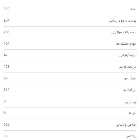
همه
992
پوست و مو و زیبایی
904
محصولات مراقبتی
256
انواع ماسک ها
104
لوازم آرایشی
42
مرابقت از مو
121
ریزش مو
65
مراقبت ها
312
پی آر پی
8
نخ ها
8
جراحی و زیبایی
365
بوتاکس
38