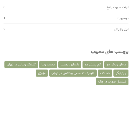
لیفت صورت با نخ
8
دیسپورت
1
لیزر واژینال
2
برچسب های محبوب
درمان ریزش مو
کم پشتی مو
بازسازی پوست
پوست زیبا
کلینیک زیبایی در تهران
ویتیلیگو
خط فک
کلینیک تخصصی بوتاکس در تهران
مزوژل
فیشیال صورت در ونک