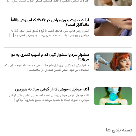
چهره بر اساس آناتومی و حفظ هارمونی طبیعی صورت است. زیبای [...]
لیفت صورت بدون جراحی در ۲۰۲۶؛ کدام روش واقعاً
ماندگارتر است؟
امروزه روش‌هایی مثل هایفو، لیفت با نخ و تزریق فیلر، بدون نیاز به
جراحی و بیهوشی، باعث سفت شدن پوست و جوان‌تر شدن چه [...]
سشوار سرد یا سشوار گرم: کدام آسیب کمتری به مو
می‌زند؟
سشوار یکی از پرکاربردترین ابزارهای حالت‌دهی مو است اما نوع حرارتی که
استفاده می‌شود، نقش تعیین‌کننده‌ای در سلامت... [...]
آکنه موبایلی؛ جوشی که از گوشی میاد نه هورمون
آکنه موبایلی نوعی جوش پوستی است که به‌دلیل تماس مکرر گوشی
موبایل با صورت ایجاد یا تشدید می‌شود. تجمع باکتری، آلودگی [...]
دسته بندی ها