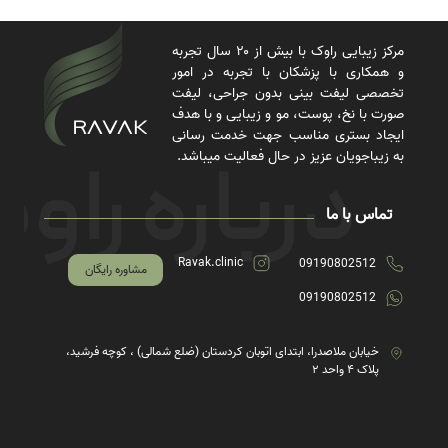
مرکز زیبایی راوک با بیش از ۲۰ سال تجربه
و همکاری با پزشکان با تجربه در امور
تخصصی لیفت بینی بدون جراحی، لیفت
صورت با نخ، پوست، مو و زیبایی و با هدف
ایجاد بستری مناسب جهت خدمت رسانی
به زیباجویان عزیز در حال فعالیت میباشد.
تماس با ما
Ravak.clinic
09190802512
مشاوره رایگان
09190802512
خیابان ملاصدرا، ابتدای اتوبان کردستان (ضلع شمالی) ، کوچه فرشید،
پلاک ۴ واحد ۲