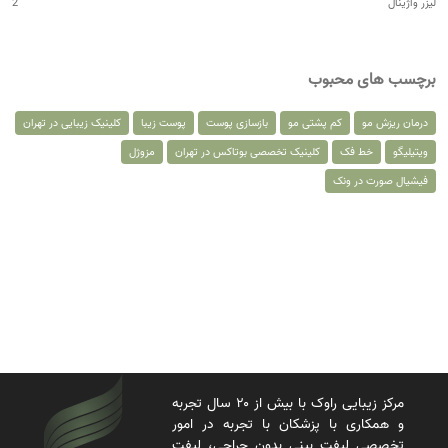
لیزر واژینال
2
برچسب های محبوب
درمان ریزش مو
کم پشتی مو
بازسازی پوست
پوست زیبا
کلینیک زیبایی در تهران
ویتیلیگو
خط فک
کلینیک تخصصی بوتاکس در تهران
مزوژل
فیشیال صورت در ونک
مرکز زیبایی راوک با بیش از ۲۰ سال تجربه
و همکاری با پزشکان با تجربه در امور
تخصصی لیفت بینی بدون جراحی، لیفت