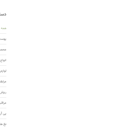
دسته
همه
پوست 
محصول
انواع
لوازم
مرابق
ریزش 
مراقب
پی آر
نخ ها