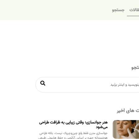
الات
جستجو
جو
 های اخیر
هنر جوانسازی؛ وقتی زیبایی به ظرافت طراحی
می‌شود
جوانسازی مدرن فقط رفع چین‌وچروک نیست، بلکه طراحی
هوشمندانه چهره بر اساس آناتومی و حفظ هارمونی طبیعی