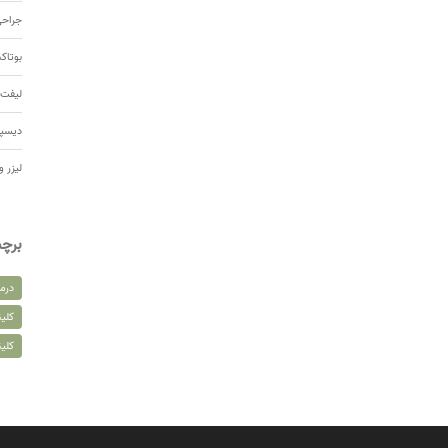
جراحی
بوتا
لیفت 
دیسپ
لیزر و
برچ
درم
کلین
کلی