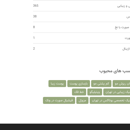
 و زیبایی
365
کس
38
صورت با نخ
8
ورت
1
اژینال
2
سب های محبوب
ان ریزش مو
کم پشتی مو
بازسازی پوست
پوست زیبا
یک زیبایی در تهران
ویتیلیگو
خط فک
نیک تخصصی بوتاکس در تهران
مزوژل
فیشیال صورت در ونک