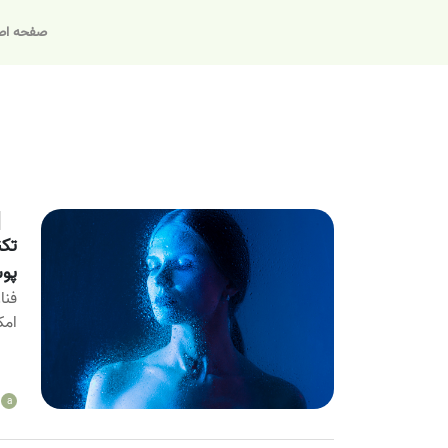
صفحه اص
تکن
پو
فنا
امک
a