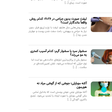
صورت است. زیبای [...]
لیفت صورت بدون جراحی در ۲۰۲۶؛ کدام روش
واقعاً ماندگارتر است؟
امروزه روش‌هایی مثل هایفو، لیفت با نخ و تزریق فیلر، بدون
نیاز به جراحی و بیهوشی، باعث سفت شدن پوست و جوان‌تر
شدن چه [...]
سشوار سرد یا سشوار گرم: کدام آسیب کمتری
به مو می‌زند؟
سشوار یکی از پرکاربردترین ابزارهای حالت‌دهی مو است اما
نوع حرارتی که استفاده می‌شود، نقش تعیین‌کننده‌ای در
سلامت... [...]
آکنه موبایلی؛ جوشی که از گوشی میاد نه
هورمون
آکنه موبایلی نوعی جوش پوستی است که به‌دلیل تماس
مکرر گوشی موبایل با صورت ایجاد یا تشدید می‌شود. تجمع
باکتری، آلودگی [...]