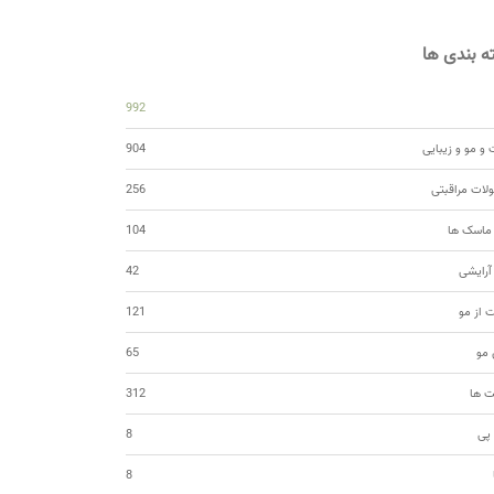
 بندی ها
992
و مو و زیبایی
904
ات مراقبتی
256
 ماسک ها
104
 آرایشی
42
ت از مو
121
مو
65
ت ها
312
 پی
8
8