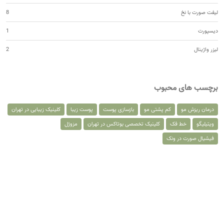
لیفت صورت با نخ
8
دیسپورت
1
لیزر واژینال
2
برچسب های محبوب
درمان ریزش مو
کم پشتی مو
بازسازی پوست
پوست زیبا
کلینیک زیبایی در تهران
ویتیلیگو
خط فک
کلینیک تخصصی بوتاکس در تهران
مزوژل
فیشیال صورت در ونک