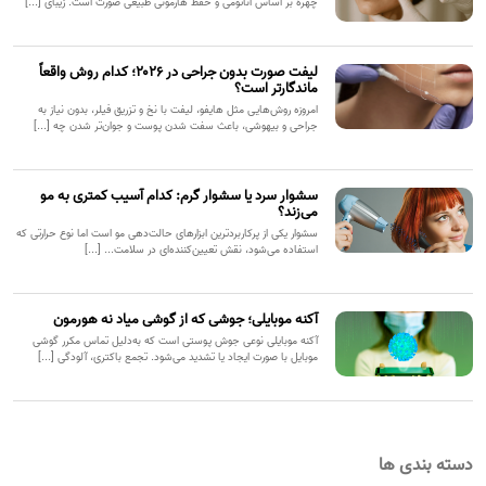
چهره بر اساس آناتومی و حفظ هارمونی طبیعی صورت است. زیبای [...]
لیفت صورت بدون جراحی در ۲۰۲۶؛ کدام روش واقعاً
ماندگارتر است؟
امروزه روش‌هایی مثل هایفو، لیفت با نخ و تزریق فیلر، بدون نیاز به
جراحی و بیهوشی، باعث سفت شدن پوست و جوان‌تر شدن چه [...]
سشوار سرد یا سشوار گرم: کدام آسیب کمتری به مو
می‌زند؟
سشوار یکی از پرکاربردترین ابزارهای حالت‌دهی مو است اما نوع حرارتی که
استفاده می‌شود، نقش تعیین‌کننده‌ای در سلامت... [...]
آکنه موبایلی؛ جوشی که از گوشی میاد نه هورمون
آکنه موبایلی نوعی جوش پوستی است که به‌دلیل تماس مکرر گوشی
موبایل با صورت ایجاد یا تشدید می‌شود. تجمع باکتری، آلودگی [...]
دسته بندی ها