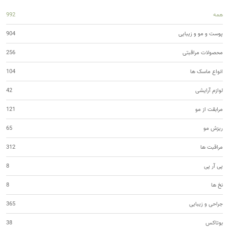
همه
992
پوست و مو و زیبایی
904
محصولات مراقبتی
256
انواع ماسک ها
104
لوازم آرایشی
42
مرابقت از مو
121
ریزش مو
65
مراقبت ها
312
پی آر پی
8
نخ ها
8
جراحی و زیبایی
365
بوتاکس
38