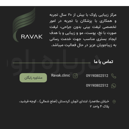
مرکز زیبایی راوک با بیش از ۲۰ سال تجربه
و همکاری با پزشکان با تجربه در امور
تخصصی لیفت بینی بدون جراحی، لیفت
صورت با نخ، پوست، مو و زیبایی و با هدف
ایجاد بستری مناسب جهت خدمت رسانی
به زیباجویان عزیز در حال فعالیت میباشد.
تماس با ما
Ravak.clinic
09190802512
مشاوره رایگان
09190802512
خیابان ملاصدرا، ابتدای اتوبان کردستان (ضلع شمالی) ، کوچه فرشید،
پلاک ۴ واحد ۲