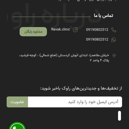
تماس با ما
Ravak.clinic
09190802512
مشاوره رایگان
09190802512
خیابان ملاصدرا، ابتدای اتوبان کردستان (ضلع شمالی) ، کوچه فرشید،
پلاک ۴ واحد ۲
از تخفیف‌ها و جدیدترین‌های راوک باخبر شوید:
عضویت