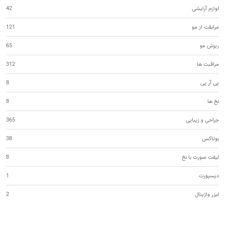
لوازم آرایشی
42
مرابقت از مو
121
ریزش مو
65
مراقبت ها
312
پی آر پی
8
نخ ها
8
جراحی و زیبایی
365
بوتاکس
38
لیفت صورت با نخ
8
دیسپورت
1
لیزر واژینال
2