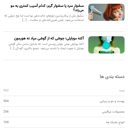
سشوار سرد یا سشوار گرم: کدام آسیب کمتری به مو
می‌زند؟
سشوار یکی از پرکاربردترین ابزارهای حالت‌دهی مو است اما نوع حرارتی که
استفاده می‌شود، نقش تعیین‌کننده‌ای در سلامت... [...]
آکنه موبایلی؛ جوشی که از گوشی میاد نه هورمون
آکنه موبایلی نوعی جوش پوستی است که به‌دلیل تماس مکرر گوشی
موبایل با صورت ایجاد یا تشدید می‌شود. تجمع باکتری، آلودگی [...]
دسته بندی ها
همه
992
پوست و مو و زیبایی
904
محصولات مراقبتی
256
انواع ماسک ها
104