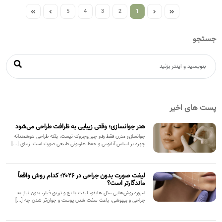
5
4
3
2
1
جستجو
پست های اخیر
هنر جوانسازی؛ وقتی زیبایی به ظرافت طراحی می‌شود
جوانسازی مدرن فقط رفع چین‌وچروک نیست، بلکه طراحی هوشمندانه
چهره بر اساس آناتومی و حفظ هارمونی طبیعی صورت است. زیبای [...]
لیفت صورت بدون جراحی در ۲۰۲۶؛ کدام روش واقعاً
ماندگارتر است؟
امروزه روش‌هایی مثل هایفو، لیفت با نخ و تزریق فیلر، بدون نیاز به
جراحی و بیهوشی، باعث سفت شدن پوست و جوان‌تر شدن چه [...]