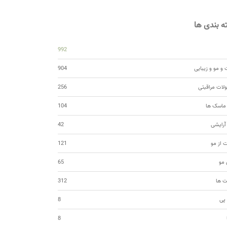
 بندی ها
992
و مو و زیبایی
904
ات مراقبتی
256
 ماسک ها
104
 آرایشی
42
ت از مو
121
مو
65
ت ها
312
 پی
8
8