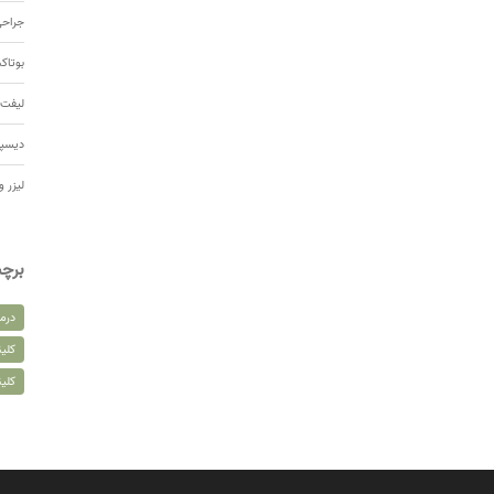
جراحی
بوتا
لیفت 
دیسپ
لیزر و
برچ
درم
کلین
کلی