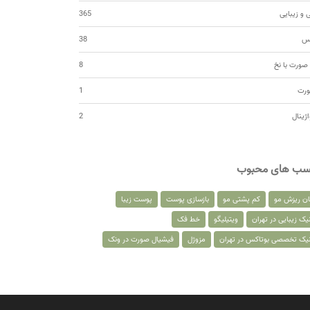
 و زیبایی
365
کس
38
صورت با نخ
8
ورت
1
اژینال
2
سب های محبوب
ان ریزش مو
کم پشتی مو
بازسازی پوست
پوست زیبا
یک زیبایی در تهران
ویتیلیگو
خط فک
نیک تخصصی بوتاکس در تهران
مزوژل
فیشیال صورت در ونک