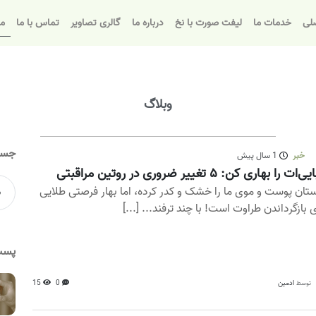
لی
خدمات ما
لیفت صورت با نخ
درباره ما
گالری تصاویر
تماس با ما
مق
وبلاگ
جست
خبر
1 سال پیش
‌ات را بهاری کن: ۵ تغییر ضروری در روتین مراقبتی
تان پوست و موی ما را خشک و کدر کرده، اما بهار فرصتی طلایی
ی بازگرداندن طراوت است! با چند ترفند... [...]
پست
ادمین
0
15
توسط