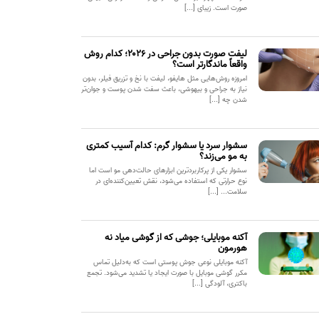
صورت است. زیبای [...]
لیفت صورت بدون جراحی در ۲۰۲۶؛ کدام روش
واقعاً ماندگارتر است؟
امروزه روش‌هایی مثل هایفو، لیفت با نخ و تزریق فیلر، بدون
نیاز به جراحی و بیهوشی، باعث سفت شدن پوست و جوان‌تر
شدن چه [...]
سشوار سرد یا سشوار گرم: کدام آسیب کمتری
به مو می‌زند؟
سشوار یکی از پرکاربردترین ابزارهای حالت‌دهی مو است اما
نوع حرارتی که استفاده می‌شود، نقش تعیین‌کننده‌ای در
سلامت... [...]
آکنه موبایلی؛ جوشی که از گوشی میاد نه
هورمون
آکنه موبایلی نوعی جوش پوستی است که به‌دلیل تماس
مکرر گوشی موبایل با صورت ایجاد یا تشدید می‌شود. تجمع
باکتری، آلودگی [...]