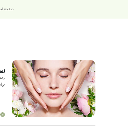
صفحه اص
زیبایی
زمس
برا
a