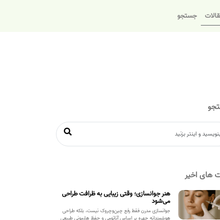
الات
جستجو
جو
 های اخیر
هنر جوانسازی؛ وقتی زیبایی به ظرافت طراحی
می‌شود
جوانسازی مدرن فقط رفع چین‌وچروک نیست، بلکه طراحی
هوشمندانه چهره بر اساس آناتومی و حفظ هارمونی طبیعی