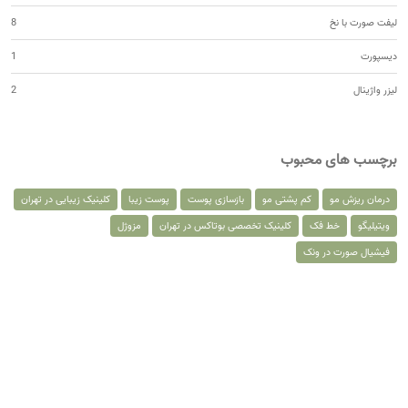
لیفت صورت با نخ
8
دیسپورت
1
لیزر واژینال
2
برچسب های محبوب
درمان ریزش مو
کم پشتی مو
بازسازی پوست
پوست زیبا
کلینیک زیبایی در تهران
ویتیلیگو
خط فک
کلینیک تخصصی بوتاکس در تهران
مزوژل
فیشیال صورت در ونک