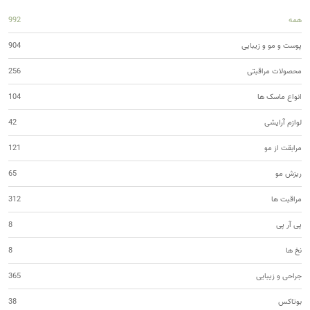
همه
992
پوست و مو و زیبایی
904
محصولات مراقبتی
256
انواع ماسک ها
104
لوازم آرایشی
42
مرابقت از مو
121
ریزش مو
65
مراقبت ها
312
پی آر پی
8
نخ ها
8
جراحی و زیبایی
365
بوتاکس
38