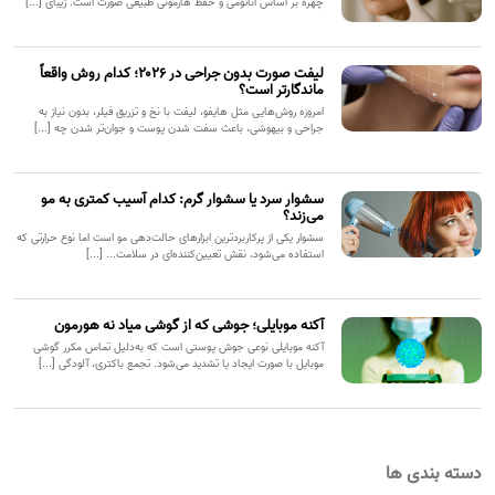
چهره بر اساس آناتومی و حفظ هارمونی طبیعی صورت است. زیبای [...]
لیفت صورت بدون جراحی در ۲۰۲۶؛ کدام روش واقعاً
ماندگارتر است؟
امروزه روش‌هایی مثل هایفو، لیفت با نخ و تزریق فیلر، بدون نیاز به
جراحی و بیهوشی، باعث سفت شدن پوست و جوان‌تر شدن چه [...]
سشوار سرد یا سشوار گرم: کدام آسیب کمتری به مو
می‌زند؟
سشوار یکی از پرکاربردترین ابزارهای حالت‌دهی مو است اما نوع حرارتی که
استفاده می‌شود، نقش تعیین‌کننده‌ای در سلامت... [...]
آکنه موبایلی؛ جوشی که از گوشی میاد نه هورمون
آکنه موبایلی نوعی جوش پوستی است که به‌دلیل تماس مکرر گوشی
موبایل با صورت ایجاد یا تشدید می‌شود. تجمع باکتری، آلودگی [...]
دسته بندی ها