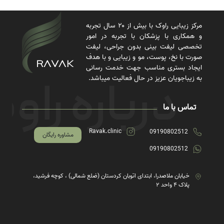
مرکز زیبایی راوک با بیش از ۲۰ سال تجربه
و همکاری با پزشکان با تجربه در امور
تخصصی لیفت بینی بدون جراحی، لیفت
صورت با نخ، پوست، مو و زیبایی و با هدف
ایجاد بستری مناسب جهت خدمت رسانی
به زیباجویان عزیز در حال فعالیت میباشد.
تماس با ما
Ravak.clinic
09190802512
مشاوره رایگان
09190802512
خیابان ملاصدرا، ابتدای اتوبان کردستان (ضلع شمالی) ، کوچه فرشید،
پلاک ۴ واحد ۲